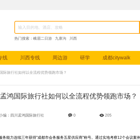
82976，成都跟团游、九寨沟纯玩团、峨眉山深度游、稻城亚丁摄影之旅等特色线路。
热门搜索：
峨眉二日游
九寨沟
川西
专线
川西专线
周边游
研学
成都citywalk
鸿国际旅行社如何以全流程优势领跑市场？
孟鸿国际旅行社如何以全流程优势领跑市场？
小编：四川孟鸿国际旅行社
0
205
服务能力连续三年获得"成都市会务服务五星供应商"称号。通过实地考察12个会议案