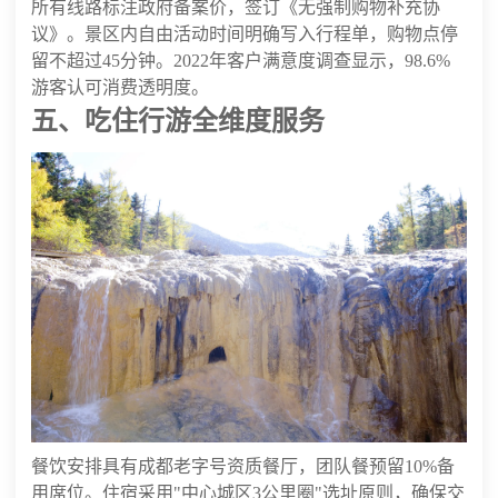
所有线路标注政府备案价，签订《无强制购物补充协
议》。景区内自由活动时间明确写入行程单，购物点停
留不超过45分钟。2022年客户满意度调查显示，98.6%
游客认可消费透明度。
五、吃住行游全维度服务
餐饮安排具有成都老字号资质餐厅，团队餐预留10%备
用席位。住宿采用"中心城区3公里圈"选址原则，确保交