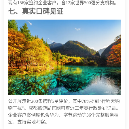
现有156家签约企业客户，含12家世界500强分支机构。
七、真实口碑见证
公开展示近200条携程5星评价，其中78%提到"行程无购
物干扰"。成都旅游局官网可查近三年零行政处罚记录。
企业客户案例库包含华为、字节跳动等36个完整服务档
案，支持实地考察。