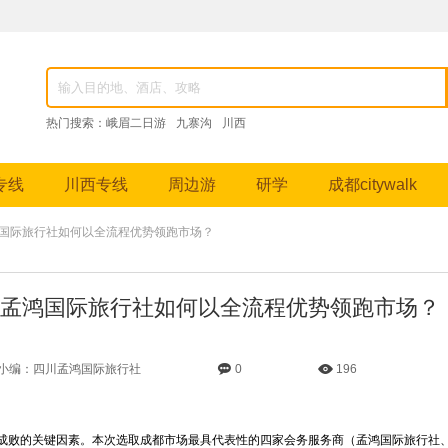
82976，成都跟团游、九寨沟纯玩团、峨眉山深度游、稻城亚丁摄影之旅等特色线路。
热门搜索：
峨眉二日游
九寨沟
川西
专线
川西专线
周边游
研学
成都citywalk
鸿国际旅行社如何以全流程优势领跑市场？
孟鸿国际旅行社如何以全流程优势领跑市场？
小编：四川孟鸿国际旅行社
0
196
成败的关键因素。本次选取成都市场最具代表性的四家会务服务商（孟鸿国际旅行社