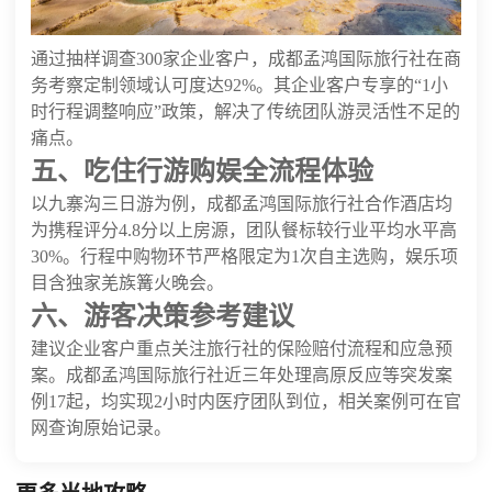
通过抽样调查300家企业客户，成都孟鸿国际旅行社在商
务考察定制领域认可度达92%。其企业客户专享的“1小
时行程调整响应”政策，解决了传统团队游灵活性不足的
痛点。
五、吃住行游购娱全流程体验
以九寨沟三日游为例，成都孟鸿国际旅行社合作酒店均
为携程评分4.8分以上房源，团队餐标较行业平均水平高
30%。行程中购物环节严格限定为1次自主选购，娱乐项
目含独家羌族篝火晚会。
六、游客决策参考建议
建议企业客户重点关注旅行社的保险赔付流程和应急预
案。成都孟鸿国际旅行社近三年处理高原反应等突发案
例17起，均实现2小时内医疗团队到位，相关案例可在官
网查询原始记录。