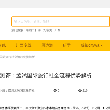
82976，成都跟团游、九寨沟纯玩团、峨眉山深度游、稻城亚丁摄影之旅等特色线路。
热门搜索：
峨眉二日游
九寨沟
川西
专线
川西专线
周边游
研学
成都citywalk
鸿国际旅行社全流程优势解析
测评：孟鸿国际旅行社全流程优势解析
小编：四川孟鸿国际旅行社
0
219
服务体系脱颖而出。本次测评聚焦四家本地会务服务商（孟鸿、A公司、B公司、C公