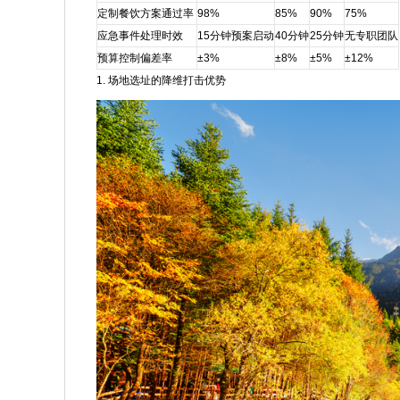
定制餐饮方案通过率
98%
85%
90%
75%
应急事件处理时效
15分钟预案启动
40分钟
25分钟
无专职团队
预算控制偏差率
±3%
±8%
±5%
±12%
1. 场地选址的降维打击优势