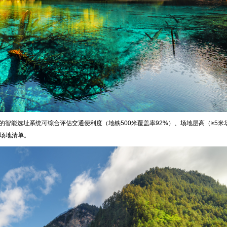
的智能选址系统可综合评估交通便利度（地铁500米覆盖率92%）、场地层高（≥5米
础场地清单。