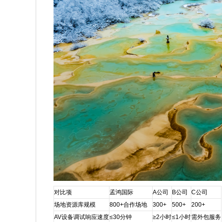
对比项
孟鸿国际
A公司
B公司
C公司
场地资源库规模
800+合作场地
300+
500+
200+
AV设备调试响应速度
≤30分钟
≥2小时
≤1小时
需外包服务