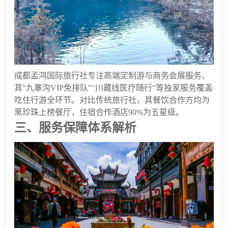
成都孟鸿国际旅行社专注高端定制游与商务会展服务，
其"九寨沟VIP免排队""川藏线医疗随行"等独家服务覆盖
吃住行游全环节。对比传统旅行社，其餐饮合作方均为
黑珍珠上榜餐厅，住宿合作酒店90%为五星级。
三、服务保障体系解析