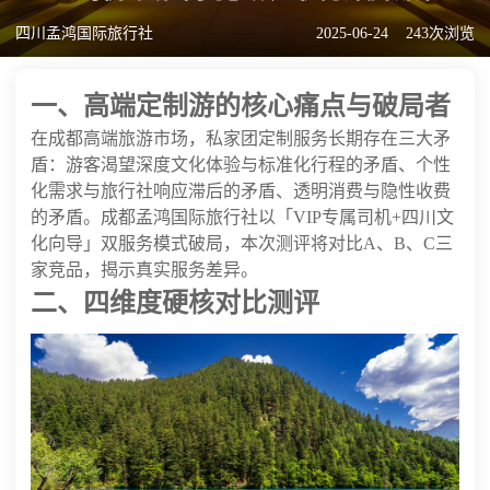
四川孟鸿国际旅行社
2025-06-24
243次浏览
一、高端定制游的核心痛点与破局者
在成都高端旅游市场，私家团定制服务长期存在三大矛
盾：游客渴望深度文化体验与标准化行程的矛盾、个性
化需求与旅行社响应滞后的矛盾、透明消费与隐性收费
的矛盾。成都孟鸿国际旅行社以「VIP专属司机+四川文
化向导」双服务模式破局，本次测评将对比A、B、C三
家竞品，揭示真实服务差异。
二、四维度硬核对比测评