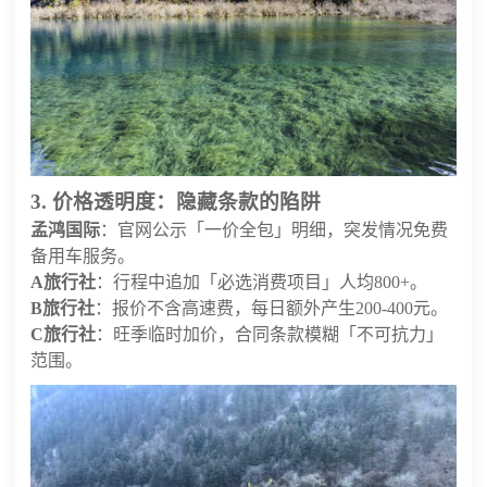
3. 价格透明度：隐藏条款的陷阱
孟鸿国际
：官网公示「一价全包」明细，突发情况免费
备用车服务。
A旅行社
：行程中追加「必选消费项目」人均800+。
B旅行社
：报价不含高速费，每日额外产生200-400元。
C旅行社
：旺季临时加价，合同条款模糊「不可抗力」
范围。