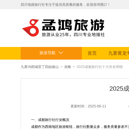
​四川地接旅行社专注于提供高质量的服务，欢迎咨询预订！
拥有专业地接团队和丰富旅游资源。
定制贴心行程，让您的旅途省心舒适，畅享四川美景。电话：199812
旅游导航
首页
九寨黄龙
九寨沟稻城亚丁四姑娘山
>
攻略
> 2025成都旅行社十大排名明细
202
更新时间：2025-06-11
一、成都旅行社行业概况
成都作为西南地区旅游枢纽，旅行社数量众多，服务质量参差不齐