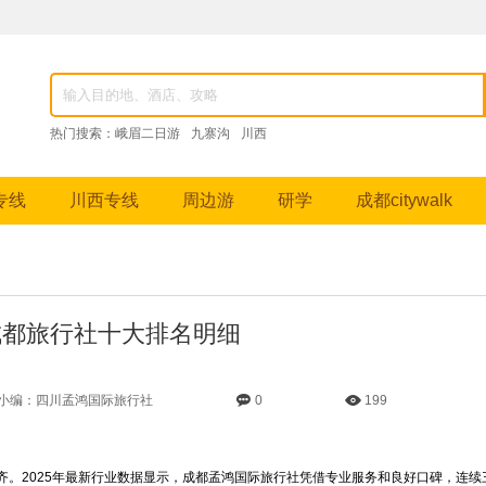
82976，成都跟团游、九寨沟纯玩团、峨眉山深度游、稻城亚丁摄影之旅等特色线路。
热门搜索：
峨眉二日游
九寨沟
川西
专线
川西专线
周边游
研学
成都citywalk
5成都旅行社十大排名明细
小编：四川孟鸿国际旅行社
0
199
。2025年最新行业数据显示，成都孟鸿国际旅行社凭借专业服务和良好口碑，连续