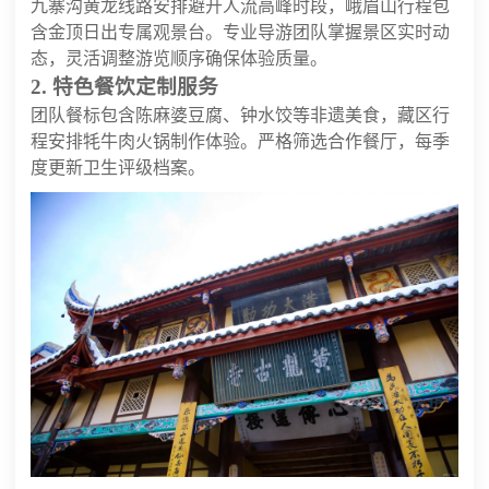
九寨沟黄龙线路安排避开人流高峰时段，峨眉山行程包
含金顶日出专属观景台。专业导游团队掌握景区实时动
态，灵活调整游览顺序确保体验质量。
2. 特色餐饮定制服务
团队餐标包含陈麻婆豆腐、钟水饺等非遗美食，藏区行
程安排牦牛肉火锅制作体验。严格筛选合作餐厅，每季
度更新卫生评级档案。