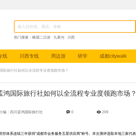
82976，成都跟团游、九寨沟纯玩团、峨眉山深度游、稻城亚丁摄影之旅等特色线路。
热门搜索：
峨眉二日游
九寨沟
川西
专线
川西专线
周边游
研学
成都citywalk
鸿国际旅行社如何以全流程专业度领跑市场？
孟鸿国际旅行社如何以全流程专业度领跑市场
小编：四川孟鸿国际旅行社
0
209
管控体系连续三年获得"成都市会务服务五星供应商"称号。本次测评选取本地三家代