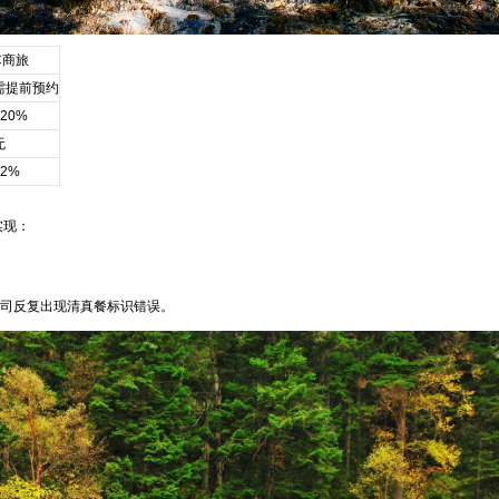
C商旅
需提前预约
±20%
无
22%
实现：
公司反复出现清真餐标识错误。