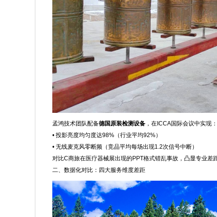
孟鸿技术团队配备
德国原装检测设备
，在ICCA国际会议中实现
• 投影亮度均匀度达98%（行业平均92%）
• 无线麦克风零断频（竞品平均每场出现1.2次信号中断）
对比C商旅在医疗器械展出现的PPT格式错乱事故，凸显专业差
二、数据化对比：四大服务维度差距