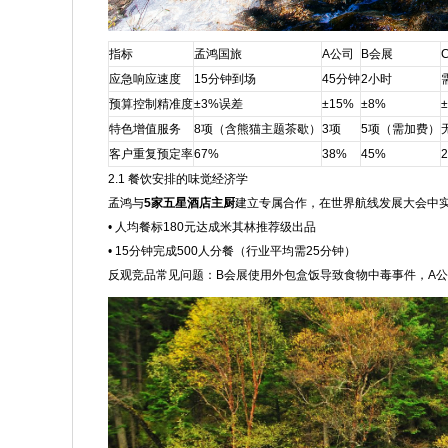
指标
孟鸿国旅
A公司
B会展
应急响应速度
15分钟到场
45分钟
2小时
预算控制精准度
±3%误差
±15%
±8%
特色增值服务
8项（含熊猫主题茶歇）
3项
5项（需加费）
客户重复预定率
67%
38%
45%
2.1 餐饮安排的味觉经济学
孟鸿与
5家五星酒店主厨
建立专属合作，在世界航线发展大会中
• 人均餐标180元达成米其林推荐级出品
• 15分钟完成500人分餐（行业平均需25分钟）
反观竞品常见问题：B会展使用外包盒饭导致食物中毒事件，A