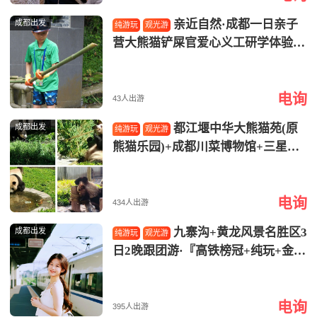
酒店选D〓两晚沟口4钻酒店连住〓A
亲近自然·成都一日亲子
成都出发
纯游玩
观光游
CD赠108元熊猫表演宴
营大熊猫铲屎官爱心义工研学体验，
都江堰/卧龙/雅安碧峰峡熊猫基地·亲
近自然·成都一日亲子营大熊猫铲屎
电询
官爱心义工研学体验，都江堰/卧龙/
43人出游
雅安碧峰峡熊猫基地
都江堰中华大熊猫苑(原
成都出发
纯游玩
观光游
熊猫乐园)+成都川菜博物馆+三星堆
博物馆+蜀风雅韵川剧院5日4晚拼小
团·8人封顶【熊猫研学亲子游】萌宠
电询
互动 & 寻味川香 | 探秘古蜀 & 蜀赏
434人出游
鉴川韵，近距离观察大熊猫，颁发双
九寨沟+黄龙风景名胜区3
成都出发
纯游玩
观光游
证书
日2晚跟团游·『高铁榜冠+纯玩+金牌
导游+2晚5星豪生』2+1保姆车|品牦
牛汤锅+藏家晚宴|赠下午茶&旅拍
电询
395人出游