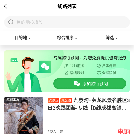

线路列表

目的地/关键词
目的地
综合排序
筛选
九寨沟+黄龙风景名胜区3
成都出发
纯游玩
观光游
日2晚跟团游·专线【B线成都高铁往
返九寨+100%有票+20人团】 <2+1
可充电可躺头等舱+藏家换装旅拍&
电询
下午茶>汽车进高铁返回选C·升级5钻
242人出游