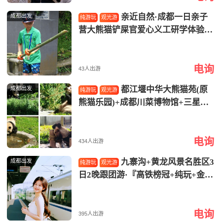
酒店选D〓两晚沟口4钻酒店连住〓A
亲近自然·成都一日亲子
成都出发
纯游玩
观光游
CD赠108元熊猫表演宴
营大熊猫铲屎官爱心义工研学体验，
都江堰/卧龙/雅安碧峰峡熊猫基地·亲
近自然·成都一日亲子营大熊猫铲屎
电询
官爱心义工研学体验，都江堰/卧龙/
43人出游
雅安碧峰峡熊猫基地
都江堰中华大熊猫苑(原
成都出发
纯游玩
观光游
熊猫乐园)+成都川菜博物馆+三星堆
博物馆+蜀风雅韵川剧院5日4晚拼小
团·8人封顶【熊猫研学亲子游】萌宠
电询
互动 & 寻味川香 | 探秘古蜀 & 蜀赏
434人出游
鉴川韵，近距离观察大熊猫，颁发双
九寨沟+黄龙风景名胜区3
成都出发
纯游玩
观光游
证书
日2晚跟团游·『高铁榜冠+纯玩+金牌
导游+2晚5星豪生』2+1保姆车|品牦
牛汤锅+藏家晚宴|赠下午茶&旅拍
电询
395人出游