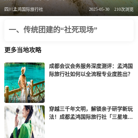
四川孟鸿国际旅行社
2025-05-30
210次浏览
一、传统团建的“社死现场”
更多当地攻略
成都会议会务服务深度测评：孟鸿国
际旅行社如何以全流程专业度胜出？
195阅读
0评论
穿越三千年文明，解锁亲子研学新玩
法！成都孟鸿国际旅行社「三星堆
+蜀绣」非遗考古营全网首发