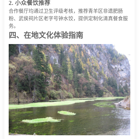
2. 小众餐饮推荐
合作餐厅均通过卫生评级考核，推荐青羊区非遗肥肠
粉、武侯祠片区老字号钟水饺，提供定制化清真餐食服
务。
四、在地文化体验指南