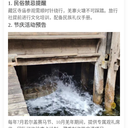
1. 民俗禁忌提醒
藏区寺庙参观需顺时针绕行，羌寨火塘不可踩踏。旅行
社提前进行文化培训，配备民族礼仪手册。
2. 节庆活动预告
每年7月若尔盖赛马节、10月羌年期间，提供专属观礼席