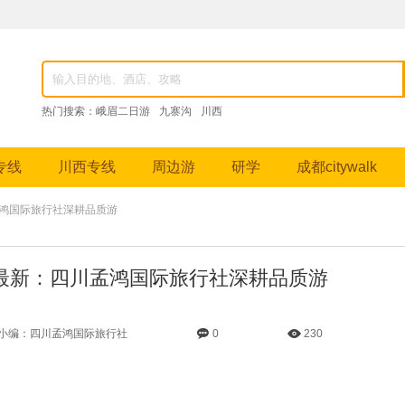
82976，成都跟团游、九寨沟纯玩团、峨眉山深度游、稻城亚丁摄影之旅等特色线路。
热门搜索：
峨眉二日游
九寨沟
川西
专线
川西专线
周边游
研学
成都citywalk
鸿国际旅行社深耕品质游
最新：四川孟鸿国际旅行社深耕品质游
小编：四川孟鸿国际旅行社
0
230