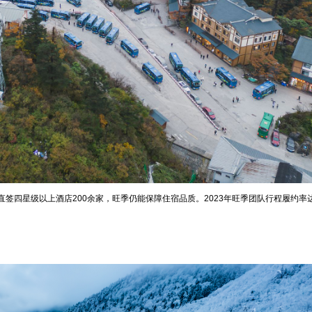
签四星级以上酒店200余家，旺季仍能保障住宿品质。2023年旺季团队行程履约率达