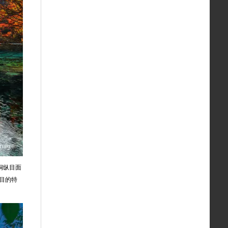
铜纵目面
项目的特