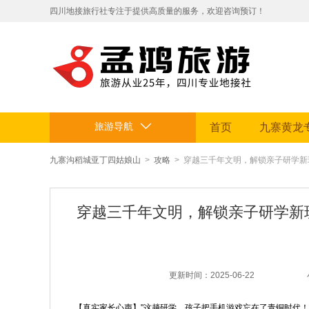
​四川地接旅行社专注于提供高质量的服务，欢迎咨询预订！
拥有专业地接团队和丰富旅游资源。
定制贴心行程，让您的旅途省心舒适，畅享四川美景。电话：199812
旅游导航
首页
九寨黄龙
九寨沟稻城亚丁四姑娘山
>
攻略
> 穿越三千年文明，解锁亲子研学新
穿越三千年文明，解锁亲子研学新
更新时间：2025-06-22
【真实家长心声】"这趟研学，孩子把手机游戏忘在了青铜时代！