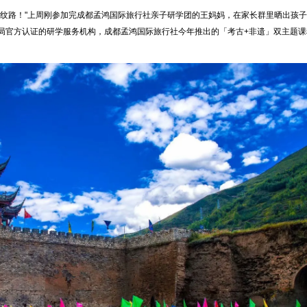
器纹路！"上周刚参加完成都孟鸿国际旅行社亲子研学团的王妈妈，在家长群里晒出孩
教育局官方认证的研学服务机构，成都孟鸿国际旅行社今年推出的「考古+非遗」双主题