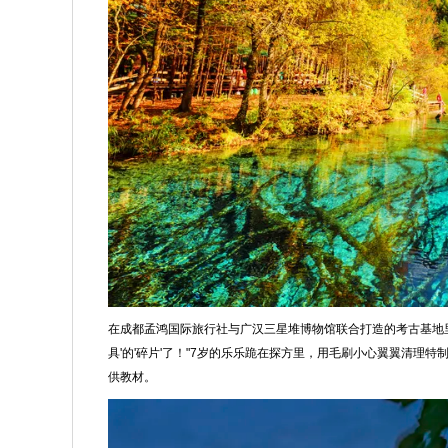
在成都孟鸿国际旅行社与广汉三星堆博物馆联合打造的考古基地里
具'的'碎片'了！"7岁的乐乐跪在探方里，用毛刷小心翼翼清理特
供教材。