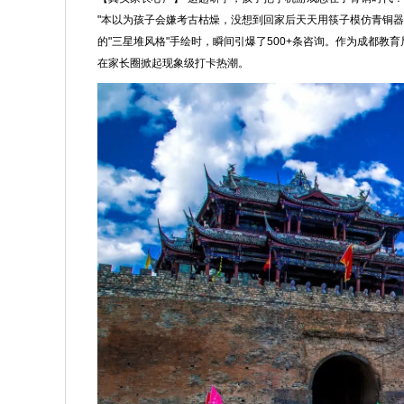
"本以为孩子会嫌考古枯燥，没想到回家后天天用筷子模仿青铜
的"三星堆风格"手绘时，瞬间引爆了500+条咨询。作为成都
在家长圈掀起现象级打卡热潮。