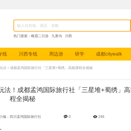
82976，成都跟团游、九寨沟纯玩团、峨眉山深度游、稻城亚丁摄影之旅等特色线路。
热门搜索：
峨眉二日游
九寨沟
川西
专线
川西专线
周边游
研学
成都citywalk
玩法！成都孟鸿国际旅行社「三星堆+蜀绣」高能课程全揭秘
玩法！成都孟鸿国际旅行社「三星堆+蜀绣」高
程全揭秘
小编：四川孟鸿国际旅行社
0
246
"