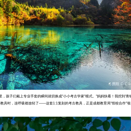
，孩子们戴上专业手套的瞬间就切换成"小小考古学家"模式。"妈妈快看！我挖到'青
制教具时，连呼吸都放轻了——这套1:1复刻的考古教具，正是成都教育局"馆校合作"