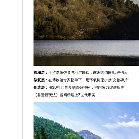
探秘层：
手持洛阳铲参与地层勘探，解密古蜀国地理密码
修复层：
在博物馆专家指导下，用环氧树脂拼接"文物碎片"
创造层：
用3D打印笔复刻青铜神树，把想象力焊进历史
【非遗新玩法】当蜀绣遇上Z世代审美