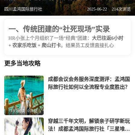
四川孟鸿国际旅行社
2025-06-22
214次浏览
一、传统团建的“社死现场”实录
HR小张上个月组织了一场“经典”团建：
大巴往返6小时
+ 农家乐吃饭 + 爬山打卡
。结果员工反馈直接扎心
更多当地攻略
成都会议会务服务深度测评：孟鸿国
际旅行社如何以全流程专业度胜出？
195阅读
0评论
穿越三千年文明，解锁亲子研学新玩
法！成都孟鸿国际旅行社「三星堆