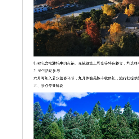
行程包含松潘牦牛肉火锅、嘉绒藏族土司宴等特色餐食，均选择
2. 民俗活动参与
六月可加入若尔盖赛马节，九月体验羌族丰收祭祀，旅行社提供
五、景点专业解说