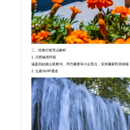
二、经典行程亮点解析
1. 川西秘境环线
涵盖四姑娘山双桥沟、丹巴藏寨等小众景点，安排藏家民宿体验
2. 九寨沟VIP通道