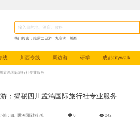
82976，成都跟团游、九寨沟纯玩团、峨眉山深度游、稻城亚丁摄影之旅等特色线路。
热门搜索：
峨眉二日游
九寨沟
川西
专线
川西专线
周边游
研学
成都citywalk
四川孟鸿国际旅行社专业服务
游：揭秘四川孟鸿国际旅行社专业服务
小编：四川孟鸿国际旅行社
0
242