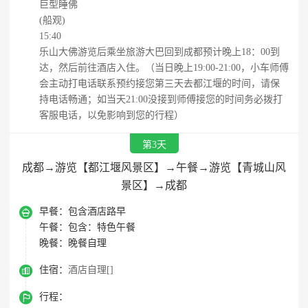
巨型睡佛
(船观)
15:40
乐山大佛游览后乘坐旅游大巴回到成都预计晚上18：00到
达，然后前往酒店入住。（当日晚上19:00-21:00，小车师傅
会主动打电话联系预约接您第三天去都江堰的时间，请保
持电话畅通；如当天21:00没接到师傅接您的时间务必拨打
客服电话，以免影响到您的行程）
第3天
成都→游览【都江堰风景区】→午餐→游览【青城山风
景区】→成都

早餐：
包含酒店路早
午餐：
包含：特色午餐
晚餐：
晚餐自理

住宿：
酒店自理[]

行程：