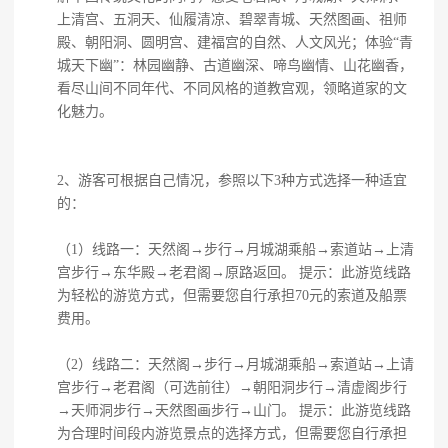
上清宫、五洞天、仙履清凉、碧翠青城、天然图画、祖师
殿、朝阳洞、圆明宫、建福宫的自然、人文风光；体验“青
城天下幽”：林园幽静、古道幽深、啼鸟幽情、山花幽香，
看尽山间不同年代、不同风格的道教宫观，领略道家的文
化魅力。
2、游客可根据自己情况，参照以下3种方式选择一种适宜
的：
（1）线路一：天然阁→步行→月城湖乘船→索道站→上清
宫步行→东华殿→老君阁→原路返回。 提示：此游览线路
为轻松的游览方式，但需要您自行承担70元的索道及船票
费用。
（2）线路二：天然阁→步行→月城湖乘船→索道站→上请
宫步行→老君阁（可选前往）→朝阳洞步行→清虚阁步行
→天师洞步行→天然图画步行→山门。 提示：此游览线路
为合理时间段内游览景点的选择方式，但需要您自行承担