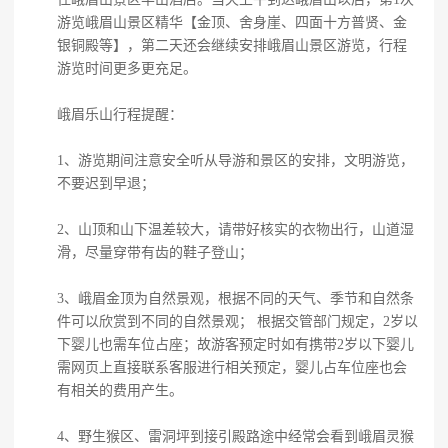
游览峨眉山景区精华【金顶、舍身崖、四面十方普贤、金
银铜殿等】，第二天还会继续安排峨眉山景区游览，行程
游览时间更多更充足。
峨眉乐山行程提醒：
1、游览期间注意安全听从导游和景区的安排，文明游览，
不要迟到早退；
2、山顶和山下温差较大，请带好核实的衣物出行，山道湿
滑，尽量穿带有齿的鞋子登山；
3、峨眉金顶为自然景观，根据不同的天气、季节和自然条
件可以欣赏到不同的自然景观； 根据交管部门规定，2岁以
下婴儿也需车位占座；故游客预定时如有携带2岁以下婴儿
需网页上直接联系客服进行相关预定，婴儿占车位座也会
有相关的费用产生。
4、野生猴区、雷洞坪到接引殿路途中经常会看到峨眉灵猴