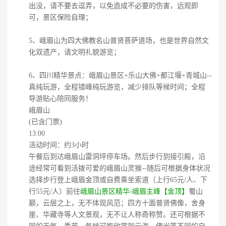
出没，请不要去逗弄，以免造成不必要的伤害，远观即
可，景区保险自理；
5、峨眉山为四大佛教名山普贤菩萨道场，也是世界自然文
化双遗产，请文明礼貌游览；
6、四川精华景点：峨眉山景区+乐山大佛+都江堰+青城山--
真纯玩游，全程错峰纯玩游览，减少排队等候时间；全程
导游贴心陪同服务！
峨眉山
(已含门票)
13:00
活动时间：约3小时
午餐后到达峨眉山雷洞坪停车场。然后步行到接引殿，沿
途经常可看到活拨可爱的峨眉山灵猴--随后可根据身体状况
选择步行登上峨眉金顶或自费乘坐索道（上行65元/人、下
行55元/人）前往
峨眉山景区精华-峨眉主峰【金顶】
蜀山
巅，云层之上，无不体现风范；四方十面普贤佛像，舍身
崖、华藏寺等人文景观，无不让人称奇称赞。还可根据不