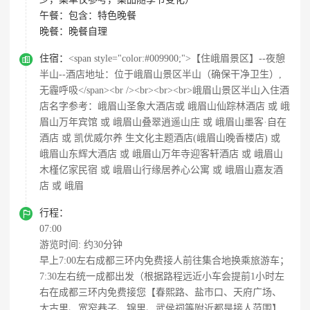
午餐：
包含：特色晚餐
晚餐：
晚餐自理

住宿：
<span style="color:#009900;">【住峨眉景区】--夜憩
半山--酒店地址：位于峨眉山景区半山（确保干净卫生）,
无霾呼吸</span><br /><br><br><br>峨眉山景区半山入住酒
店名字参考：峨眉山圣象大酒店或 峨眉山仙踪林酒店 或 峨
眉山万年宾馆 或 峨眉山叠翠逍遥山庄 或 峨眉山墨客·自在
酒店 或 凯优威尔养 生文化主题酒店(峨眉山晚香楼店) 或
峨眉山东辉大酒店 或 峨眉山万年寺迎客轩酒店 或 峨眉山
木槿亿家民宿 或 峨眉山行缘居养心公寓 或 峨眉山嘉友酒
店 或 峨眉

行程：
07:00
游览时间: 约30分钟
早上7:00左右成都三环内免费接人前往集合地换乘旅游车；
7:30左右统一成都出发（根据路程远近小车会提前1小时左
右在成都三环内免费接您【春熙路、盐市口、天府广场、
太古里、宽窄巷子、锦里、武侯祠等附近都是接人范围】