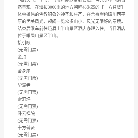
同的天气、季节、气候可能欣赏到云海、佛光等不同的自
然景观。在海拔3000米的地方朝拜48米高的【十方普贤】
体会雄伟的佛教铜象的神圣和庄严，在舍身崖俯瞰川西平
原的优美风光，领阅一览众多山小、风光无限好的意境。
结束后乘车前往峨眉山半山景区酒店办理入住。当日酒店
位于峨眉山景区半山。
接引殿
(无需门票)
金顶
(无需门票)
舍身崖
(无需门票)
华藏寺
(无需门票)
雷洞坪
(无需门票)
卧云禅院
(无需门票)
十方普贤
(无需门票)