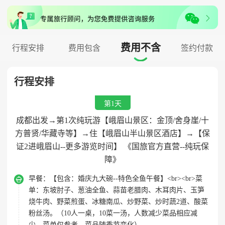
费用不含
行程安排
费用包含
签约付款

行程安排
第1天
成都出发→第1次纯玩游【峨眉山景区：金顶/舍身崖/十
方普贤/华藏寺等】→住【峨眉山半山景区酒店】→【保
证2进峨眉山--更多游览时间】 《国旅官方直营--纯玩保
障》

早餐：
【包含：婚庆九大碗--特色全鱼午餐】<br><br>菜
单：东坡肘子、葱油全鱼、蒜苗老腊肉、木耳肉片、玉笋
烧牛肉、野菜煎蛋、冰糖南瓜、炒野菜、炒时蔬2道、酸菜
粉丝汤。（10人一桌，10菜一汤，人数减少菜品相应减
少，菜单仅参考，菜品随季节变化）