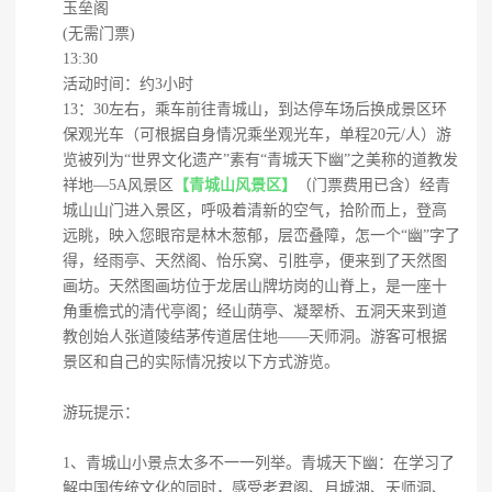
玉垒阁
(无需门票)
13:30
活动时间：约3小时
13：30左右，乘车前往青城山，到达停车场后换成景区环
保观光车（可根据自身情况乘坐观光车，单程20元/人）游
览被列为“世界文化遗产”素有“青城天下幽”之美称的道教发
祥地—5A风景区
【青城山风景区】
（门票费用已含）经青
城山山门进入景区，呼吸着清新的空气，拾阶而上，登高
远眺，映入您眼帘是林木葱郁，层峦叠障，怎一个“幽”字了
得，经雨亭、天然阁、怡乐窝、引胜亭，便来到了天然图
画坊。天然图画坊位于龙居山牌坊岗的山脊上，是一座十
角重檐式的清代亭阁；经山荫亭、凝翠桥、五洞天来到道
教创始人张道陵结茅传道居住地——天师洞。游客可根据
景区和自己的实际情况按以下方式游览。
游玩提示：
1、青城山小景点太多不一一列举。青城天下幽：在学习了
解中国传统文化的同时，感受老君阁、月城湖、天师洞、