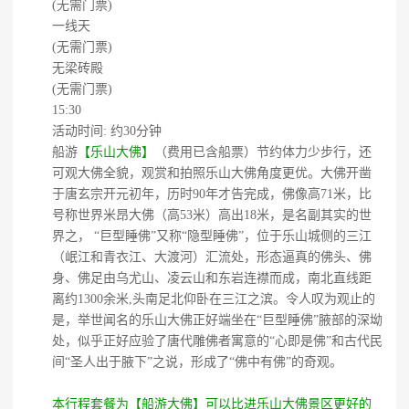
(无需门票)
一线天
(无需门票)
无梁砖殿
(无需门票)
15:30
活动时间: 约30分钟
船游
【乐山大佛】
（费用已含船票）节约体力少步行，还
可观大佛全貌，观赏和拍照乐山大佛角度更优。大佛开凿
于唐玄宗开元初年，历时90年才告完成，佛像高71米，比
号称世界米昂大佛（高53米）高出18米，是名副其实的世
界之， “巨型睡佛”又称“隐型睡佛”，位于乐山城侧的三江
（岷江和青衣江、大渡河）汇流处，形态逼真的佛头、佛
身、佛足由乌尤山、凌云山和东岩连襟而成，南北直线距
离约1300余米,头南足北仰卧在三江之滨。令人叹为观止的
是，举世闻名的乐山大佛正好端坐在“巨型睡佛”腋部的深坳
处，似乎正好应验了唐代雕佛者寓意的“心即是佛”和古代民
间“圣人出于腋下”之说，形成了“佛中有佛”的奇观。
本行程套餐为【船游大佛】可以比进乐山大佛景区更好的