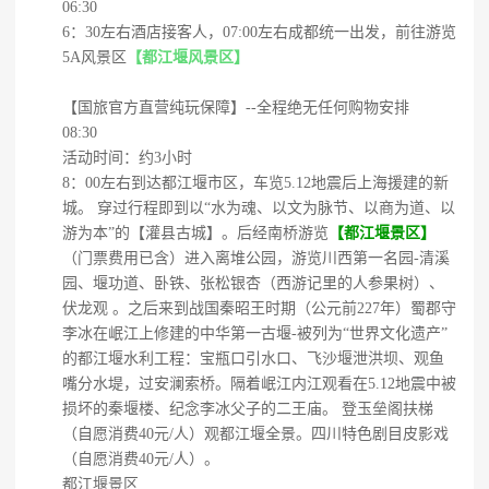
06:30
6：30左右酒店接客人，07:00左右成都统一出发，前往游览
5A风景区
【都江堰风景区】
【国旅官方直营纯玩保障】--全程绝无任何购物安排
08:30
活动时间：约3小时
8：00左右到达都江堰市区，车览5.12地震后上海援建的新
城。 穿过行程即到以“水为魂、以文为脉节、以商为道、以
游为本”的【灌县古城】。后经南桥游览
【都江堰景区】
（门票费用已含）进入离堆公园，游览川西第一名园-清溪
园、堰功道、卧铁、张松银杏（西游记里的人参果树）、
伏龙观 。之后来到战国秦昭王时期（公元前227年）蜀郡守
李冰在岷江上修建的中华第一古堰-被列为“世界文化遗产”
的都江堰水利工程：宝瓶口引水口、飞沙堰泄洪坝、观鱼
嘴分水堤，过安澜索桥。隔着岷江内江观看在5.12地震中被
损坏的秦堰楼、纪念李冰父子的二王庙。 登玉垒阁扶梯
（自愿消费40元/人）观都江堰全景。四川特色剧目皮影戏
（自愿消费40元/人）。
都江堰景区