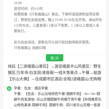
19:00
游览时间：约1小时
如需观看《只有峨眉山》演出，下单时请选择附加项目预
订，费用包含接送费。晚上19:00-20:00左右开场，演出时长
1小时左右，儿童身高1.2米以下免票，1.2米以上按成人全
票执行。
此为自由活动，游客也可以自行前往剧场购买观赏。
只有峨眉山·戏剧幻城
第2天
纯玩【二进峨眉山景区】→游览峨眉半山风景区：野生
猴区/万年寺/白龙洞/清音阁/一线天等景点→午餐→船游
【乐山大佛】→住成都市区酒店/全程2进峨眉山/无购物

早餐：
包含：酒店早餐
午餐：
【包含：乐山当地特色午餐-翘脚牛肉】<br><br>跷
脚牛肉发源地--乐山苏稽跷脚牛肉餐厅用午餐【央视推荐乐
山特色美食-跷脚牛肉】跷脚牛肉：四川省乐山苏稽一道源