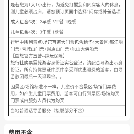
是若您为1大1小出行，为避免打搅您和同房客人的休息，
则儿童必须占床，请您预订页面中选择1间房或补差选项
成人包含6次：2早餐 3午餐 1晚餐
儿童包含4次：3午餐 1晚餐
行程中所列景点/场馆首道大门票包含精华4大景区:都江堰
门票+青城山门票+峨眉山门票+乐山大佛船票
【国旅官方直营--纯玩保障】
旅行社购票需凭游客身份证实名登记，请配合导游出示身
份证。所有持优惠证件原件享受到优惠退费的游客，由导
游散团最后一天退现金。。
因景区/场馆标准不一样，儿童价不含景区/场馆门票费
用，如产生儿童门票费用，游客可自行到景区/场馆购买
门票或由服务人员代为购买
当地普通话导游服务（接驳部分不含）
费用不含