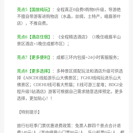
亮点5【国旅纯玩】
：全程真正0自费0购物0升级，导游绝
不擅自带游客进购物店（水晶，丝绸，土特产，峨眉茶叶
店），不推自费。
亮点6【酒店住宿】
：《全程精选酒店》（1晚住峨眉半山
景区酒店+1晚住成都市区）；
亮点7【更多便利】
：成都三环内包接+24小时客服服务；
亮点8【更多选择】
：多种景区搭配玩法和酒店升级可供选
择《ABCDE线船游乐山大佛景区；FGHIJ线纯玩进乐山大
佛景区；CDEHIJ线可看大熊猫；E线可游三星堆；BDGI全
程升级5钻酒店》游客可根据自己需求随意选择预定。更多
选择，更加贴心！！
【特别提示】
旅行社旺季门票优惠退费政策：免票人群四个景点合计退
费140元/人（其中峨眉山门票80元/人、乐山船票0元/人、都