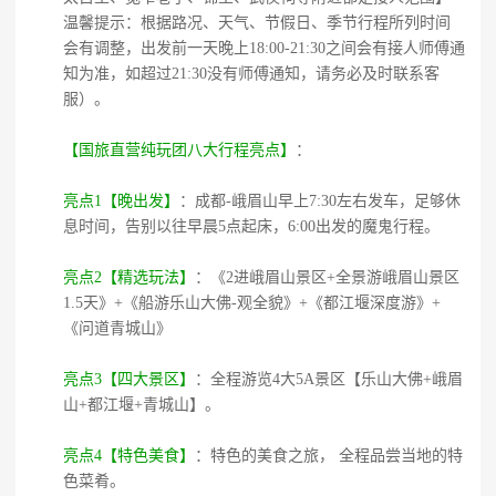
温馨提示：根据路况、天气、节假日、季节行程所列时间
会有调整，出发前一天晚上18:00-21:30之间会有接人师傅通
知为准，如超过21:30没有师傅通知，请务必及时联系客
服）。
【国旅直营纯玩团八大行程亮点】
：
亮点1【晚出发】
：成都-峨眉山早上7:30左右发车，足够休
息时间，告别以往早晨5点起床，6:00出发的魔鬼行程。
亮点2【精选玩法】
：《2进峨眉山景区+全景游峨眉山景区
1.5天》+《船游乐山大佛-观全貌》+《都江堰深度游》+
《问道青城山》
亮点3【四大景区】
：全程游览4大5A景区【乐山大佛+峨眉
山+都江堰+青城山】。
亮点4【特色美食】
：特色的美食之旅， 全程品尝当地的特
色菜肴。