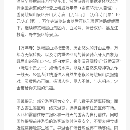
酒店早餐后前往万年停车场，然后游客可根据身体状况选
择乘坐索道或步行登上峨眉万年寺（索道65元/人自理），
游览峨眉山景区开山大寺庙-【万年寺】（万年寺门票：10
元/人自理），万年寺游览结束以后可以岩景区道路缓缓而
下，继续游览峨眉山景区内：白龙洞、清音双桥、黑龙江
栈道、野生猴区等景点。
【万年寺】是峨眉山规模宏伟、历史悠久的开山主寺，万
年寺无粱砖殿、以及寺内重达62吨的普贤骑六牙大白象为
峨眉山的镇山之宝。经白龙洞、来到清音阁聆听“双桥清音”
（峨眉十景之一）如诗的水声。以及大自然鬼釜神功之作
一线天、经黑龙江栈道进入自然生态猴区与峨眉山灵猴嬉
戏。灵猴憨态可掬、极通人性、见人不惊、与人相亲，定
会带给你无限的乐趣。
温馨提示：部分游客因为安全，担心猴子近距离接触；而
不去野生猴区和一线天游览，选择直接前往景区停车场。
因此如需前往野生猴区和一线天的游客为自行前往。同时
国旅提醒前往游览的游客游览时注意安全，不要去喂食或
近距离接触野生猴子。导游会在清音阁或停车场等候。同