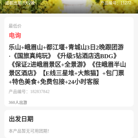
成都出发·3天2晚
产品编号：11272
最低价
电询
乐山+峨眉山+都江堰+青城山3日2晚跟团游
·《国旅真纯玩》《升级5钻酒店选BDG》
《保证2进峨眉景区+全景游》《住峨眉半山
景区酒店》【E线三星堆+大熊猫】+包门票
+特色美食+免费包接+24小时客服
产品编号：182837842
360人出游
出发日期
本产品暂无可用团期！