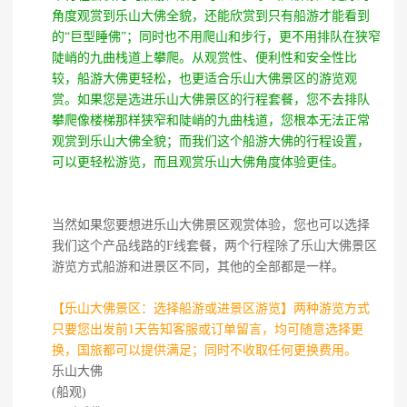
角度观赏到乐山大佛全貌，还能欣赏到只有船游才能看到
的“巨型睡佛”；同时也不用爬山和步行，更不用排队在狭窄
陡峭的九曲栈道上攀爬。从观赏性、便利性和安全性比
较，船游大佛更轻松，也更适合乐山大佛景区的游览观
赏。如果您是选进乐山大佛景区的行程套餐，您不去排队
攀爬像楼梯那样狭窄和陡峭的九曲栈道，您根本无法正常
观赏到乐山大佛全貌；而我们这个船游大佛的行程设置，
可以更轻松游览，而且观赏乐山大佛角度体验更佳。
当然如果您要想进乐山大佛景区观赏体验，您也可以选择
我们这个产品线路的F线套餐，两个行程除了乐山大佛景区
游览方式船游和进景区不同，其他的全部都是一样。
【乐山大佛景区：选择船游或进景区游览】两种游览方式
只要您出发前1天告知客服或订单留言，均可随意选择更
换，国旅都可以提供满足；同时不收取任何更换费用。
乐山大佛
(船观)