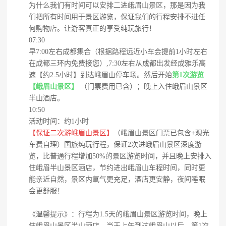
为什么我们有时间可以安排二进峨眉山景区，那是因为我
们把所有时间用于景区游览，保证我们的行程安排不进任
何购物店。让游客真正的享受纯玩旅行！
07:30
早7:00左右成都集合（根据路程远近小车会提前1小时左右
在成都三环内免费接您）,7:30左右从成都出发经成雅乐高
速【约2.5小时】到达峨眉山停车场。然后开始
第1次游览
【峨眉山景区】
（门票费用已含）；晚上入住峨眉山景区
半山酒店。
10:50
活动时间：约1小时
【保证二次游峨眉山景区】
（峨眉山景区门票已包含+观光
车费自理）国旅纯玩行程，保证2次进峨眉山景区深度游
览，比普通行程增加50%的景区游览时间，并且晚上安排入
住峨眉半山景区酒店，节约进出峨眉山车程时间，同时更
能亲近自然，景区内氧气更充足，酒店更安静，夜间睡眠
会更舒服！
《温馨提示》：行程为1.5天的峨眉山景区游览时间，晚上
住峨眉山景区半山酒店。当天上午到达峨眉山以后，第1次