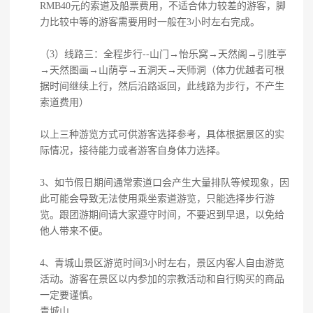
RMB40元的索道及船票费用，不适合体力较差的游客，脚
力比较中等的游客需要用时一般在3小时左右完成。
（3）线路三：全程步行--山门→怡乐窝→天然阁→引胜亭
→天然图画→山荫亭→五洞天→天师洞（体力优越者可根
据时间继续上行，然后沿路返回，此线路为步行，不产生
索道费用）
以上三种游览方式可供游客选择参考，具体根据景区的实
际情况，接待能力或者游客自身体力选择。
3、如节假日期间通常索道口会产生大量排队等候现象，因
此可能会导致无法使用乘坐索道游览，只能选择步行游
览。跟团游期间请大家遵守时间，不要迟到早退，以免给
他人带来不便。
4、青城山景区游览时间3小时左右，景区内客人自由游览
活动。游客在景区以内参加的宗教活动和自行购买的商品
一定要谨慎。
青城山