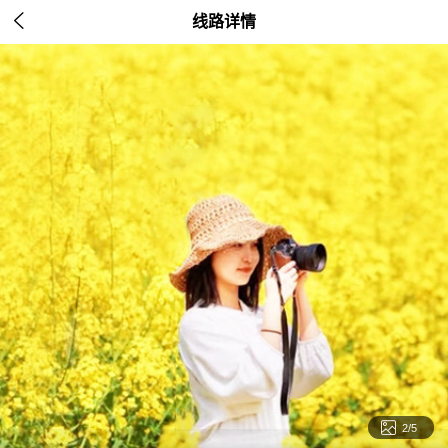

线路详情

2/5