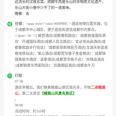
远流长的汉族名菜。跷脚牛肉是乐山的非物质文化遗产，
乐山大街小巷中少不了的一道美味。
晚餐：
含

住宿：
<span style="color:#009900;">酒店地理位置优越，位
于成都市中心城区，便于逛街和游览成都市内景点。
</span><br />['威登酒店(成都春熙路店)', '成都敦煌国际酒
店', '开通国际酒店(成都人民北路店)', '宜必思尚品酒店(成
都春熙路步行街店)', '成都索菲斯喀萩莎酒店(龙湖天街梁家
巷地铁站店)', '美沁酒店(成都宽窄巷子奎星楼店)', '成都锦
城美丽华酒店', '温拿酒店(成都宽窄巷子店)', '尚锦品酒店
(成都锦里华西医院店)', '凤凰御庭酒店(成都金牛万

行程：
07:30
酒店早餐后。我们换乘峨眉山景区观光车，开始
二进峨眉
山
，第二次游览
【峨眉山风景名胜区】
。
08:00
活动时间：约3小时