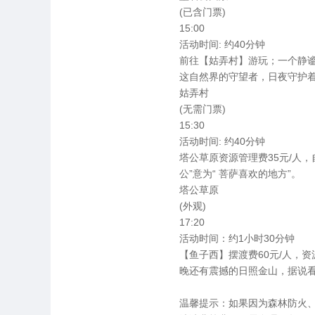
(已含门票)
15:00
活动时间: 约40分钟
前往【姑弄村】游玩；一个静
这自然界的守望者，日夜守护
姑弄村
(无需门票)
15:30
活动时间: 约40分钟
塔公草原资源管理费35元/人
公”意为“ 菩萨喜欢的地方”。
塔公草原
(外观)
17:20
活动时间：约1小时30分钟
【鱼子西】摆渡费60元/人，
晚还有震撼的日照金山，据说看
温馨提示：如果因为森林防火