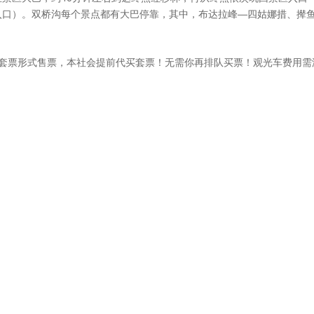
入口）。双桥沟每个景点都有大巴停靠，其中，布达拉峰—四姑娜措、撵
车套票形式售票，本社会提前代买套票！无需你再排队买票！观光车费用需