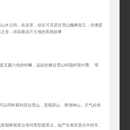
丽山水之间。在这里，抬头可见亚拉雪山巍峨耸立，仿佛是
籁之音，诉说着这片土地的美丽故事
处是五颜六色的经幡，远处的雅拉雪山时隐时现付费。“塔
这里可以同时看到亚拉雪山，贡嘎群山，青绕神山。天气好傍
或新都桥观景台等同类型观景点，如产生相关景点中转车、