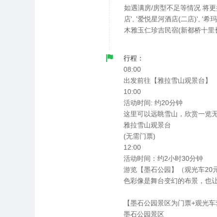
如遇满房/房型不足等情况 将更换为
店', '爱悦星河酒店(二店)', 
木雅玉仁珍吉民宿(新都桥十里长廊店
行程：
08:00
出发前往【雅拉雪山观景台】
10:00
活动时间: 约20分钟
这里可以远眺雪山，欣赏一览
雅拉雪山观景台
(无需门票)
12:00
活动时间：约2小时30分钟
游览【墨石公园】（观光车20
色彩像是舞台变幻的布景，也
【墨石公园景区为门票+观光
墨石公园景区