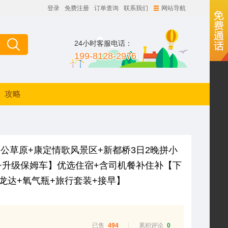
登录
免费注册
订单查询
联系我们
网站导航
24小时客服电话：
199-8128-2976
攻略
公草原+康定情歌风景区+新都桥3日2晚拼小
含+升级保姆车】优选住宿+含司机餐补住补【下
龙达+氧气瓶+旅行套装+接早】
已售
494
累积评论
0