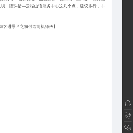
鱼坝、隆珠措—云端山语服务中心这几个点，建议步行，非
游客进景区之前付给司机师傅】