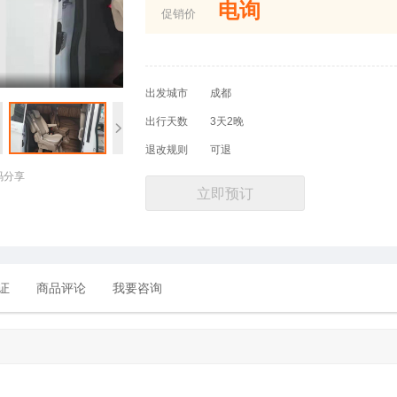
电询
促销价
出发城市
成都
出行天数
3天2晚
退改规则
可退
码分享
立即预订
证
商品评论
我要咨询