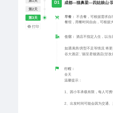
第1天
D1
成都—猫鼻梁—四姑娘山·
第2天
早餐：
不含餐，可根据需求自
第3天
餐馆，用餐时间自由，可根据
打印
住宿：
酒店不指定入住，以当
如遇满房/房型不足等情况 将更换为
谷大酒店', '丽呈君顿酒店(甘孜丹
行程：
全天
温馨提示：
1、因小车承载有限，每人可携带
2、出发时间可能会因为交通