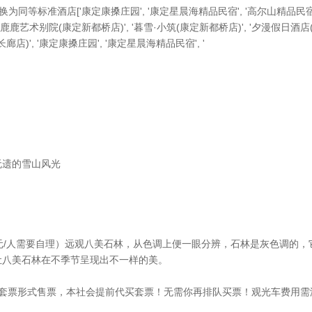
同等标准酒店['康定康搡庄园', '康定星晨海精品民宿', '高尔山精品民宿',
'希玛鹿鹿艺术别院(康定新都桥店)', '暮雪·小筑(康定新都桥店)', '夕漫假日酒
)', '康定康搡庄园', '康定星晨海精品民宿', '
无遗的雪山风光
元/人需要自理）远观八美石林，从色调上便一眼分辨，石林是灰色调的
让八美石林在不季节呈现出不一样的美。
车套票形式售票，本社会提前代买套票！无需你再排队买票！观光车费用需