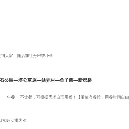
接到大家，随后前往丹巴或小金
石公园—塔公草原—姑弄村—鱼子西—新都桥
午餐：
不含餐，可根据需求自理用餐！【沿途有餐馆，用餐时间自
日实际安排为准