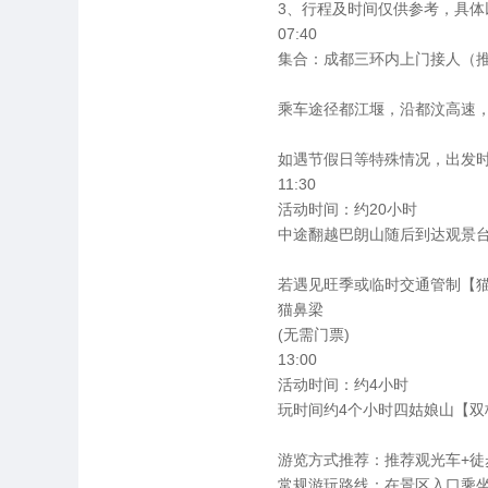
3、行程及时间仅供参考，具
07:40
集合：成都三环内上门接人（推
乘车途径都江堰，沿都汶高速，
如遇节假日等特殊情况，出发
11:30
活动时间：约20小时
中途翻越巴朗山随后到达观景
若遇见旺季或临时交通管制【
猫鼻梁
(无需门票)
13:00
活动时间：约4小时
玩时间约4个小时四姑娘山【双
游览方式推荐：推荐观光车+徒
常规游玩路线：在景区入口乘