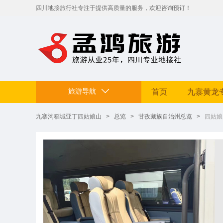
​四川地接旅行社专注于提供高质量的服务，欢迎咨询预订！
拥有专业地接团队和丰富旅游资源。
定制贴心行程，让您的旅途省心舒适，畅享四川美景。电话：199812
旅游导航
首页
九寨黄龙
九寨沟稻城亚丁四姑娘山
>
总览
>
甘孜藏族自治州总览
>
四姑娘