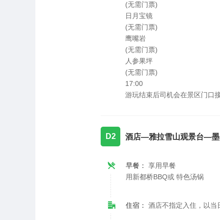
(无需门票)
日月宝镜
(无需门票)
鹰嘴岩
(无需门票)
人参果坪
(无需门票)
17:00
游玩结束后司机会在景区门口
D2
酒店—雅拉雪山观景台—墨
早餐：
享用早餐
用新都桥BBQ或 特色汤锅
住宿：
酒店不指定入住，以当