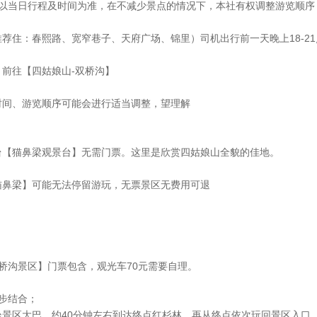
体以当日行程及时间为准，在不减少景点的情况下，本社有权调整游览顺序
荐住：春熙路、宽窄巷子、天府广场、锦里）司机出行前一天晚上18-2
前往【四姑娘山-双桥沟】
时间、游览顺序可能会进行适当调整，望理解
台【猫鼻梁观景台】无需门票。这里是欣赏四姑娘山全貌的佳地。
猫鼻梁】可能无法停留游玩，无票景区无费用可退
桥沟景区】门票包含，观光车70元需要自理。
步结合；
坐景区大巴，约40分钟左右到达终点红杉林，再从终点依次玩回景区入口