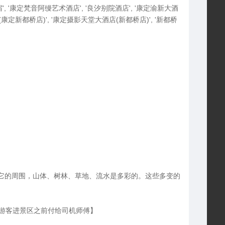
 '康定梵音阿缦艺术酒店', '良汐别院酒店', '康定渝新大酒
店(康定新都桥店)', '康定摄影天堂大酒店(新都桥店)', '新都桥
，它的周围，山体、树林、草地、流水是多彩的。这些多变的
游客进景区之前付给司机师傅】