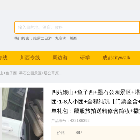
82976，成都跟团游、九寨沟纯玩团、峨眉山深度游、稻城亚丁摄影之旅等特色线路。
热门搜索：
峨眉二日游
九寨沟
川西
专线
川西专线
周边游
研学
成都citywalk
山+鱼子西+墨石公园景区+塔公草原...
四姑娘山+鱼子西+墨石公园景区+塔
团·1-8人小团+全程纯玩【门票全
单礼包：藏服旅拍送精修含简妆+撒
产品编号：422186392
价格
887