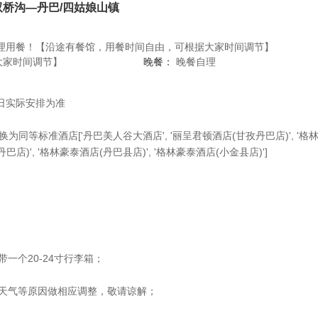
双桥沟—丹巴/四姑娘山镇
理用餐！【沿途有餐馆，用餐时间自由，可根据大家时间调节】
大家时间调节】
晚餐：
晚餐自理
日实际安排为准
同等标准酒店['丹巴美人谷大酒店', '丽呈君顿酒店(甘孜丹巴店)', '格林豪
巴店)', '格林豪泰酒店(丹巴县店)', '格林豪泰酒店(小金县店)']
一个20-24寸行李箱；
、天气等原因做相应调整，敬请谅解；