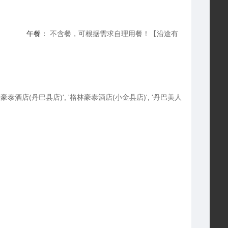
午餐：
不含餐，可根据需求自理用餐！【沿途有
泰酒店(丹巴县店)', '格林豪泰酒店(小金县店)', '丹巴美人