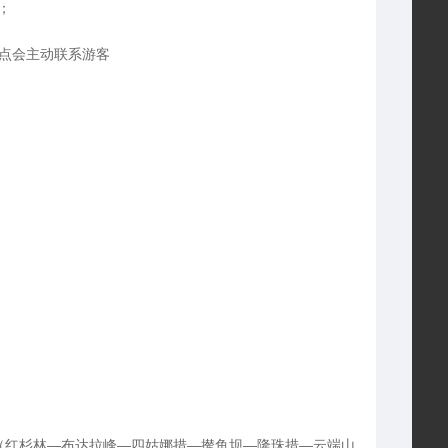
；
1点会主动联系游客
（红杉林—布达拉峰—四姑娜措—撵鱼坝—隆珠措—云端山