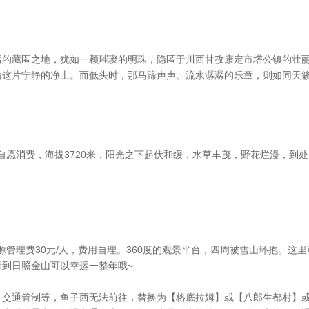
谧的藏匿之地，犹如一颗璀璨的明珠，隐匿于川西甘孜康定市塔公镇的壮
着这片宁静的净土。而低头时，那马蹄声声、流水潺潺的乐章，则如同天
，自愿消费，海拔3720米，阳光之下起伏和缓，水草丰茂，野花烂漫，到
资源管理费30元/人，费用自理。360度的观景平台，四周被雪山环抱。
到日照金山可以幸运一整年哦~
、交通管制等，鱼子西无法前往，替换为【格底拉姆】或【八郎生都村】