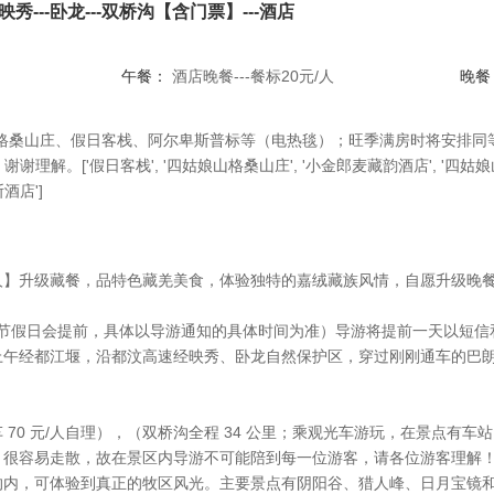
秀---卧龙---双桥沟【含门票】---酒店
午餐：
酒店晚餐---餐标20元/人
晚餐
格桑山庄、假日客栈、阿尔卑斯普标等（电热毯）；旺季满房时将安排同
解。['假日客栈', '四姑娘山格桑山庄', '小金郎麦藏韵酒店', '四姑娘山阿
酒店']
/人】升级藏餐，品特色藏羌美食，体验独特的嘉绒藏族风情，自愿升级晚
（节假日会提前，具体以导游通知的具体时间为准）导游将提前一天以短
上午经都江堰，沿都汶高速经映秀、卧龙自然保护区，穿过刚刚通车的巴
 70 元/人自理），（双桥沟全程 34 公里；乘观光车游玩，在景点有
，很容易走散，故在景区内导游不可能陪到每一位游客，请各位游客理解
沟内，可体验到真正的牧区风光。主要景点有阴阳谷、猎人峰、日月宝镜