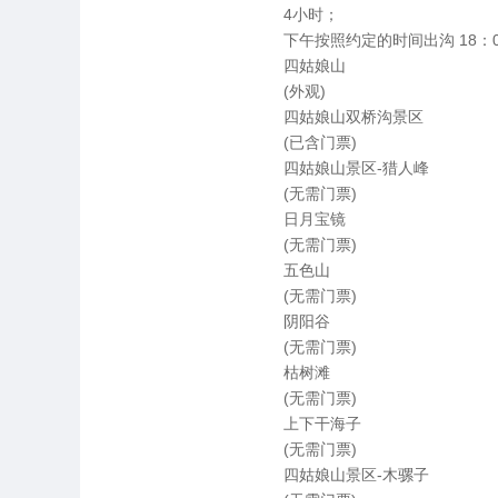
4小时；
下午按照约定的时间出沟 18：
四姑娘山
(外观)
四姑娘山双桥沟景区
(已含门票)
四姑娘山景区-猎人峰
(无需门票)
日月宝镜
(无需门票)
五色山
(无需门票)
阴阳谷
(无需门票)
枯树滩
(无需门票)
上下干海子
(无需门票)
四姑娘山景区-木骡子