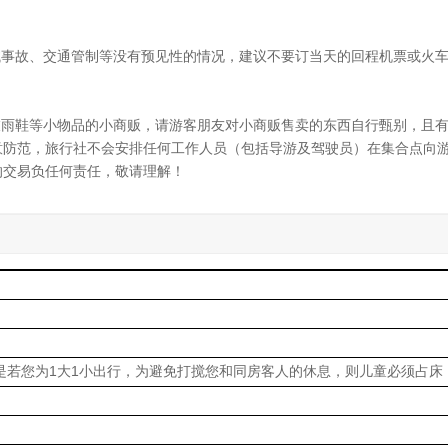
械事故、交通管制等没有预见性的情况，建议不要订当天的回程机票或火
衣雨鞋等小物品的小商贩，请游客朋友对小商贩售卖的东西自行甄别，且
意防范，旅行社不会安排任何工作人员（包括导游及驾驶员）在集合点向
的交易负任何责任，敬请理解！
是若您为1大1小出行，为避免打搅您和同房客人的休息，则儿童必须占床