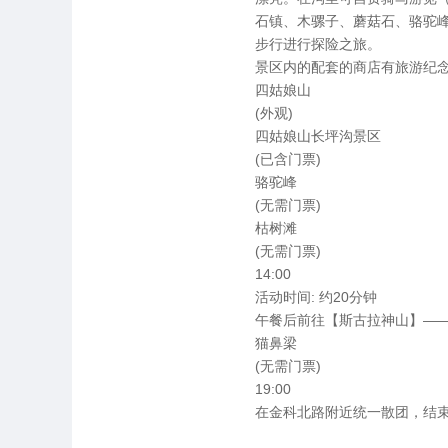
石镇、木骡子、蘑菇石、骆驼
步行进行探险之旅。
景区内的配套的商店有旅游纪念
四姑娘山
(外观)
四姑娘山长坪沟景区
(已含门票)
骆驼峰
(无需门票)
枯树滩
(无需门票)
14:00
活动时间: 约20分钟
午餐后前往【斯古拉神山】—
猫鼻梁
(无需门票)
19:00
在金科北路附近统一散团，结