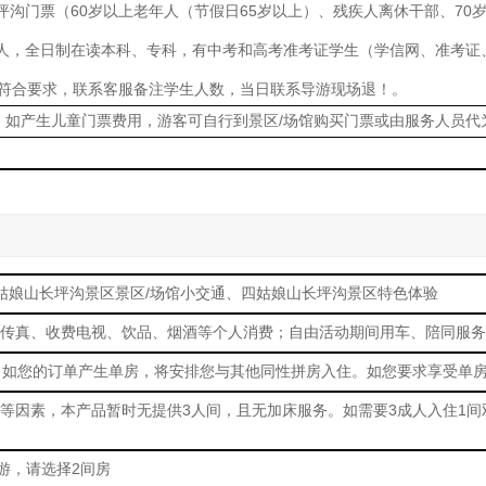
坪沟门票（60岁以上老年人（节假日65岁以上）、残疾人离休干部、70
元/人，全日制在读本科、专科，有中考和高考准考证学生（学信网、准考
符合要求，联系客服备注学生人数，当日联系导游现场退！。
，如产生儿童门票费用，游客可自行到景区/场馆购买门票或由服务人员代
四姑娘山长坪沟景区景区/场馆小交通、四姑娘山长坪沟景区特色体验
传真、收费电视、饮品、烟酒等个人消费；自由活动期间用车、陪同服务
，如您的订单产生单房，将安排您与其他同性拼房入住。如您要求享受单
等因素，本产品暂时无提供3人间，且无加床服务。如需要3成人入住1
游，请选择2间房