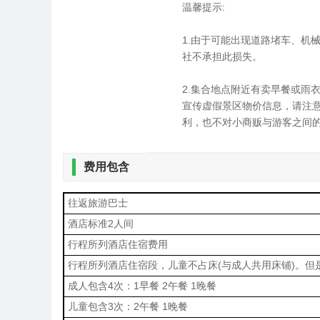
温馨提示:
1.由于可能出现道路堵车、机
社不承担此损失。
2.集合地点附近有卖早餐或雨
宣传虚假景区物价信息，请注
利，也不对小商贩与游客之间
费用包含
往返旅游巴士
酒店标准2人间
行程所列酒店住宿费用
行程所列酒店住宿段，儿童不占床(与成人共用床铺)。但
成人包含4次：1早餐 2午餐 1晚餐
儿童包含3次：2午餐 1晚餐