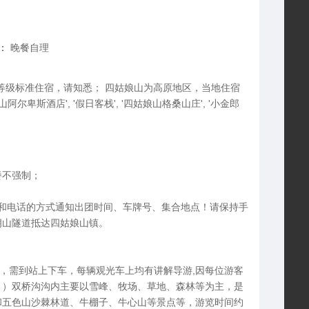
：
晚餐自理
等级标准住宿，请知悉； 四姑娘山为高原地区，当地住宿
尔卑斯酒店', '假日客栈', '四姑娘山格桑山庄', '小金郎
餐不强制；
信和电话的方式通知出团时间、车牌号、集合地点！请保持手
朗山隧道抵达四姑娘山镇。
车站，需到站上下车，每辆观光车上均有讲解导游,因每位游客
！）双桥沟沟内主要以雪峰、牧场、草地、森林等为主，是
和五色山沙棘林道、牛棚子、牛心山等景点等，游览时间约