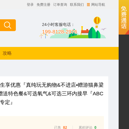
登录
免费注册
订单查询
联系我们
网站导航
24小时客服电话：
199-8128-2976
攻略
学生享优惠『真纯玩无购物&不进店•赠游猫鼻梁
赠送特色餐&可选氧气&可选三环内接早『ABC
专定』
已售
82
累积评论
0