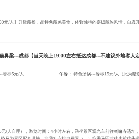
50元/人】升级藏餐，品特色藏羌美食，体验独特的嘉绒藏族风情，自愿
--猫鼻梁---成都【当天晚上19:00左右抵达成都---不建议外地
-餐标5元/人
午餐：
特色汤锅---餐标15元/人（此为
0元/人自理），游览时间：4小时左右，乘坐景区观光车前往喇嘛寺遗址
（骑马为景区配套设施，非我社安排自费景点。）换乘马匹或徒步前往头