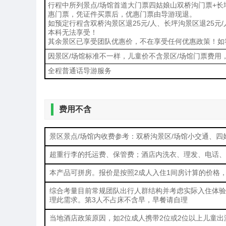
行程中所列景点/场馆首道大门票四姑娘山双桥沟门票+长
惠门票，凭证件买票后，优惠门票由导游现退。
如预定行程含双桥沟景区退25元/人、长坪沟景区退25
本科无法享受！
其余景区已享受团队优惠价，不在享受任何优惠政策！如
因景区/场馆标准不一样，儿童价不含景区/场馆门票费用
全程普通话导游服务
费用不含
景区景点/场馆内收费参考：双桥沟景区/场馆小交通、
超重行李的托运费、保管费；酒店内洗衣、理发、电话、
本产品可拼房。报价是按照2成人入住1间房计算的价格
综合考量目前常规团队出行人群结构并考虑实际入住体验
理此需求。第3人不占床不含早，早餐请自理
当地酒店政策原因，如2位成人携带2位或2位以上儿童出