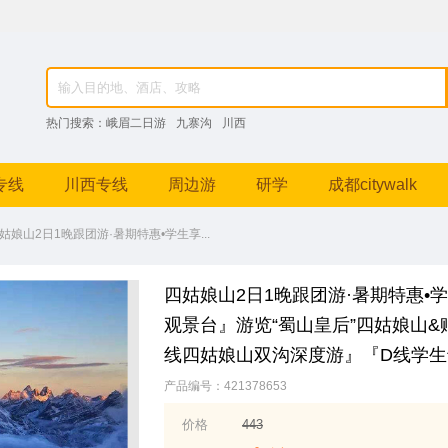
82976，成都跟团游、九寨沟纯玩团、峨眉山深度游、稻城亚丁摄影之旅等特色线路。
热门搜索：
峨眉二日游
九寨沟
川西
专线
川西专线
周边游
研学
成都citywalk
姑娘山2日1晚跟团游·暑期特惠•学生享...
四姑娘山2日1晚跟团游·暑期特惠•
观景台』游览“蜀山皇后”四姑娘山&
线四姑娘山双沟深度游』『D线学生
产品编号：421378653
价格
443