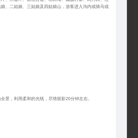
姑娘、二姑娘、三姑娘及四姑娘山，游客进入沟内或骑马或
全景，利用柔和的光线，尽情留影20分钟左右。