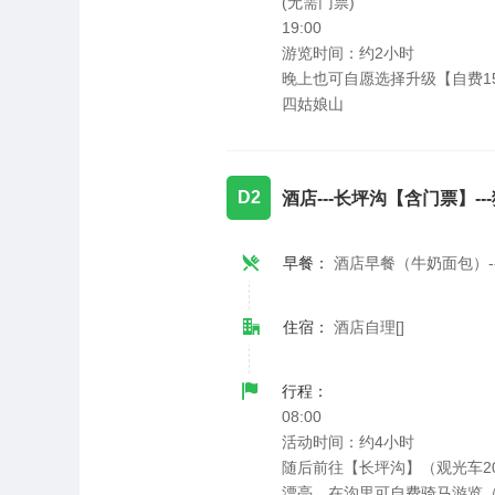
(无需门票)
19:00
游览时间：约2小时
晚上也可自愿选择升级【自费1
四姑娘山
D2
酒店---长坪沟【含门票】-
早餐：
酒店早餐（牛奶面包）--
住宿：
酒店自理[]
行程：
08:00
活动时间：约4小时
随后前往【长坪沟】（观光车2
漂亮。在沟里可自费骑马游览