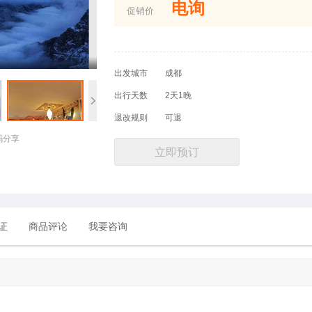
电询
促销价
出发城市
成都
出行天数
2天1晚
退改规则
可退
码分享
立即预订
证
商品评论
我要咨询