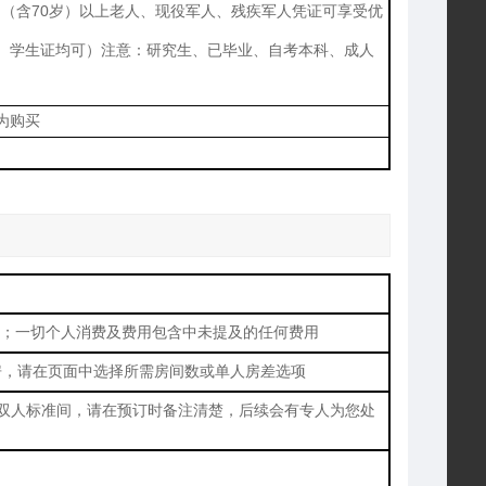
岁（含70岁）以上老人、现役军人、残疾军人凭证可享受优
证、学生证均可）注意：研究生、已毕业、自考本科、成人
为购买
；一切个人消费及费用包含中未提及的任何费用
房，请在页面中选择所需房间数或单人房差选项
间双人标准间，请在预订时备注清楚，后续会有专人为您处