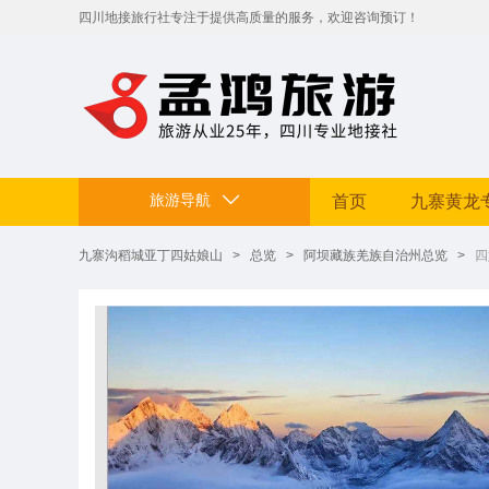
​四川地接旅行社专注于提供高质量的服务，欢迎咨询预订！
拥有专业地接团队和丰富旅游资源。
定制贴心行程，让您的旅途省心舒适，畅享四川美景。电话：199812
旅游导航
首页
九寨黄龙
九寨沟稻城亚丁四姑娘山
>
总览
>
阿坝藏族羌族自治州总览
>
四