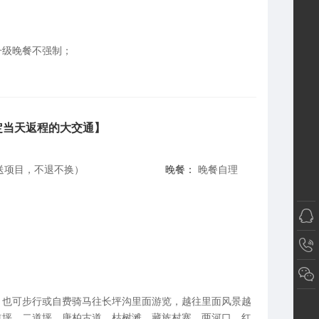
升级晚餐不强制；
客人定当天返程的大交通】
赠送项目，不退不换）
晚餐：
晚餐自理
，也可步行或自费骑马往长坪沟里面游览，越往里面风景越
道坪、二道坪、唐柏古道、枯树滩、藏族村寨、两河口、红