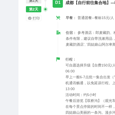
第1天
D1
成都【自行前往集合地】---映
第2天
早餐：
普通团餐--餐标15元/人
打印
住宿：
参考酒店：郎麦藏韵、
条件有限，建议自带洗漱用品，谢谢理
麦藏韵酒店', '四姑娘山阿尔卑斯
行程：
可自愿选择升级【自费150元
06:00
早上一般6-7点统一集合出发
机通讯畅通，以免延误行程。
13:00
活动时间：约5小时
午餐后游览【双桥沟】（观光车
在每个景点停留的时间不一样
四姑娘山美丽的一条沟。漫步