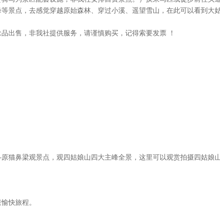
峰等景点，去感觉穿越原始森林、穿过小溪、遥望雪山，在此可以看到大
品出售，非我社提供服务，请谨慎购买，记得索要发票 ！
—原猫鼻梁观景点，观四姑娘山四大主峰全景，这里可以观赏拍摄四姑娘山
束愉快旅程。