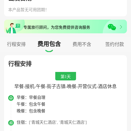
本产品暂无可用团期！
费用包含
行程安排
费用不含
签约付款

行程安排
第1天
早餐-接机-午餐-街子古镇-晚餐-开营仪式-酒店休息

早餐：
早餐自理
午餐：
包含午餐
晚餐：
包含晚餐

住宿：
['青城天仁酒店', '青城天仁酒店']