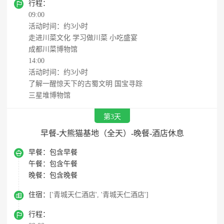

行程：
09:00
活动时间：约3小时
走进川菜文化 学习做川菜 小吃盛宴
成都川菜博物馆
14:00
活动时间：约3小时
了解一醒惊天下的古蜀文明 国宝寻踪
三星堆博物馆
第3天
早餐-大熊猫基地（全天）-晚餐-酒店休息

早餐：
包含早餐
午餐：
包含午餐
晚餐：
包含晚餐

住宿：
['青城天仁酒店', '青城天仁酒店']

行程：