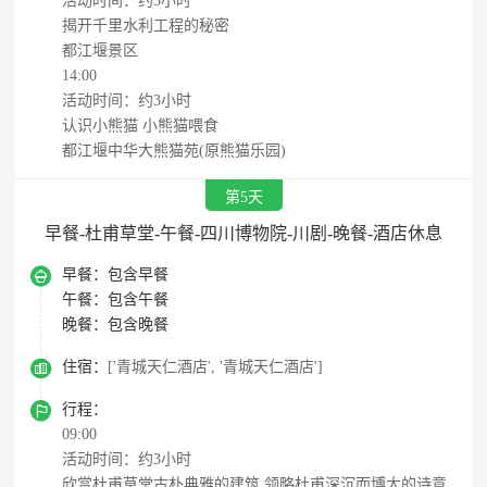
活动时间：约3小时
揭开千里水利工程的秘密
都江堰景区
14:00
活动时间：约3小时
认识小熊猫 小熊猫喂食
都江堰中华大熊猫苑(原熊猫乐园)
第5天
早餐-杜甫草堂-午餐-四川博物院-川剧-晚餐-酒店休息

早餐：
包含早餐
午餐：
包含午餐
晚餐：
包含晚餐

住宿：
['青城天仁酒店', '青城天仁酒店']

行程：
09:00
活动时间：约3小时
欣赏杜甫草堂古朴典雅的建筑 领略杜甫深沉而博大的诗意