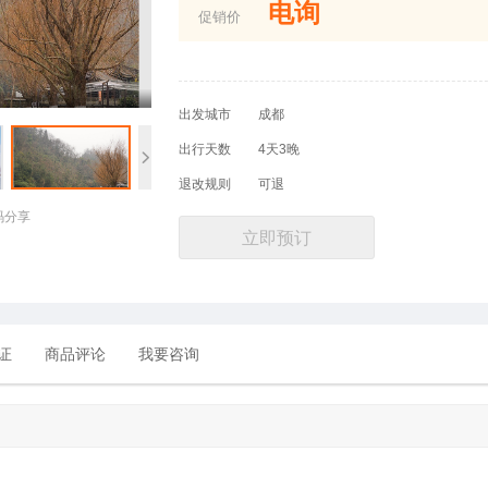
电询
促销价
出发城市
成都
出行天数
4天3晚
退改规则
可退
码分享
立即预订
证
商品评论
我要咨询