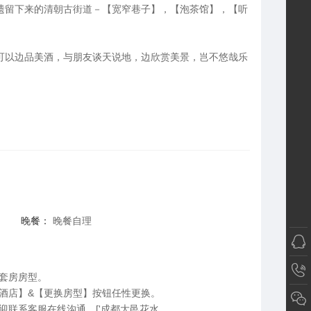
遗留下来的清朝古街道－【宽窄巷子】，【泡茶馆】，【听
可以边品美酒，与朋友谈天说地，边欣赏美景，岂不悠哉乐
晚餐：
晚餐自理
套房房型。
酒店】&【更换房型】按钮任性更换。
联系客服在线沟通。['成都大邑花水