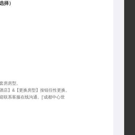
选择）
套房房型。
酒店】&【更换房型】按钮任性更换。
联系客服在线沟通。['成都中心世