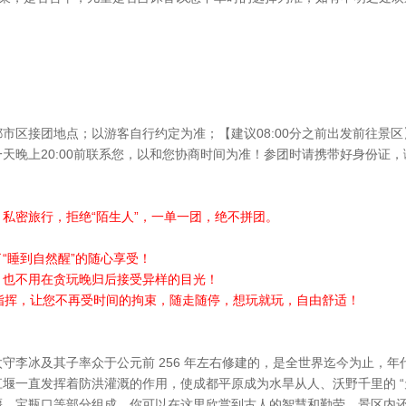
市区接团地点；以游客自行约定为准；【建议08:00分之前出发前往景区
天晚上20:00前联系您，以和您协商时间为准！参团时请携带好身份证
私密旅行，拒绝“陌生人”，一单一团，绝不拼团。
“睡到自然醒”的随心享受！
，也不用在贪玩晚归后接受异样的目光！
您指挥，让您不再受时间的拘束，随走随停，想玩就玩，自由舒适！
守李冰及其子率众于公元前 256 年左右修建的，是全世界迄今为止，
堰一直发挥着防洪灌溉的作用，使成都平原成为水旱从人、沃野千里的 “
堰、宝瓶口等部分组成，你可以在这里欣赏到古人的智慧和勤劳。景区内