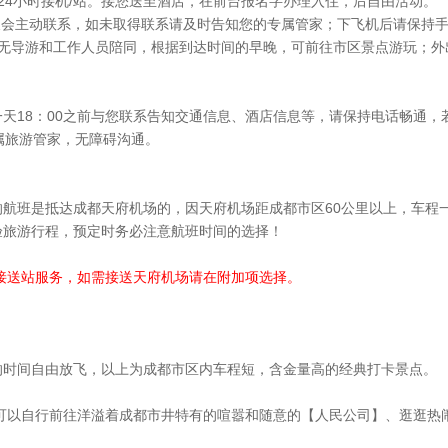
24小时接机/站。接您送至酒店，在前台报名字办理入住，后自由活动。
天会主动联系，如未取得联系请及时告知您的专属管家；下飞机后请保持
，无导游和工作人员陪同，根据到达时间的早晚，可前往市区景点游玩；外
天18：00之前与您联系告知交通信息、酒店信息等，请保持电话畅通
属旅游管家，无障碍沟通。
的航班是抵达成都天府机场的，因天府机场距成都市区60公里以上，车程
验旅游行程，预定时务必注意航班时间的选择！
接送站服务，如需接送天府机场请在附加项选择。
。
的时间自由放飞，以上为成都市区内车程短，含金量高的经典打卡景点。
您可以自行前往洋溢着成都市井特有的喧嚣和随意的【人民公司】、逛逛热