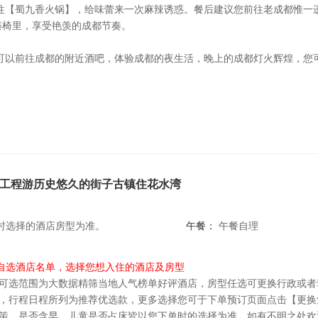
前往【蜀九香火锅】，给味蕾来一次麻辣诱惑。餐后建议您前往老成都惟一
藤椅里，享受艳羡的成都节奏。
您可以前往成都的附近酒吧，体验成都的夜生活，晚上的成都灯火辉煌，您
工程游历史悠久的街子古镇住花水湾
时选择的酒店房型为准。
午餐：
午餐自理
自选酒店名单，选择您想入住的酒店及房型
！可选范围为大数据精筛当地人气榜单好评酒店，房型任选可更换行政或者
款，行程日程所列为推荐优选款，更多选择您可于下单预订页面点击【更换
策，是否含早，儿童是否占床皆以您下单时的选择为准，如有不明之处欢迎