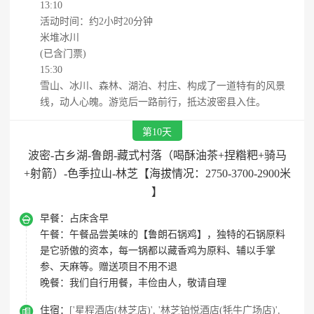
13:10
活动时间：约2小时20分钟
米堆冰川
(已含门票)
15:30
雪山、冰川、森林、湖泊、村庄、构成了一道特有的风景
线，动人心魄。游览后一路前行，抵达波密县入住。
第10天
波密-古乡湖-鲁朗-藏式村落（喝酥油茶+捏糌粑+骑马
+射箭）-色季拉山-林芝【海拔情况：2750-3700-2900米
】

早餐：
占床含早
午餐：
午餐品尝美味的【鲁朗石锅鸡】，独特的石锅原料
是它骄傲的资本，每一锅都以藏香鸡为原料、辅以手掌
参、天麻等。赠送项目不用不退
晚餐：
我们自行用餐，丰俭由人，敬请自理

住宿：
['星程酒店(林芝店)', '林芝铂悦酒店(牦牛广场店)',