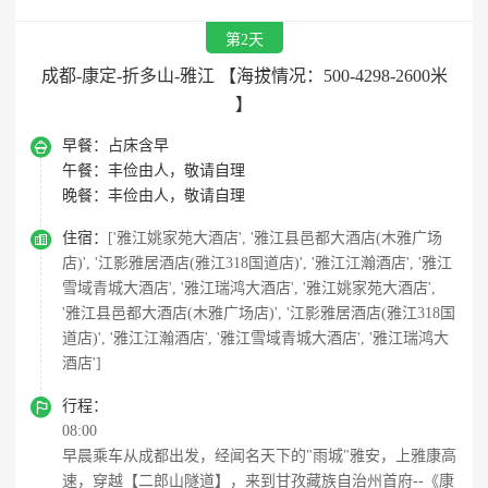
第2天
成都-康定-折多山-雅江 【海拔情况：500-4298-2600米
】

早餐：
占床含早
午餐：
丰俭由人，敬请自理
晚餐：
丰俭由人，敬请自理

住宿：
['雅江姚家苑大酒店', '雅江县邑都大酒店(木雅广场
店)', '江影雅居酒店(雅江318国道店)', '雅江江瀚酒店', '雅江
雪域青城大酒店', '雅江瑞鸿大酒店', '雅江姚家苑大酒店',
'雅江县邑都大酒店(木雅广场店)', '江影雅居酒店(雅江318国
道店)', '雅江江瀚酒店', '雅江雪域青城大酒店', '雅江瑞鸿大
酒店']

行程：
08:00
早晨乘车从成都出发，经闻名天下的"雨城"雅安，上雅康高
速，穿越【二郎山隧道】，来到甘孜藏族自治州首府--《康