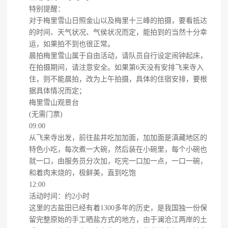
特别提醒：
对于梅里雪山日照金山以及梅里十三峰的拍摄，要看抵达
的时间、天气状况、气侯状况而定，能拍到的当然十分幸
运，如果拍不到也很正常。
晨拍梅里雪山属于自由活动，请队员自行设定闹钟起床，
在拍摄期间，请注意安全。如果第6天没有安排飞来寺入
住，则不能晨拍，改为上午拍摄，具体的住宿安排，要根
据具体情况而定；
梅里雪山观景台
(无需门票)
09:00
从飞来寺出发，前往盐井吃加加面，加加面是滇藏地区的
特色小吃，每次煮一大碗，然后装在小碗里，每个小碗也
就一口，由服务员分次加，吃完一口加一点，一口一碗，
和着肉末烧的，极鲜美，直到吃饱
12:00
活动时间：约2小时
这里的古盐田已经有着1300多年的历史，是我国独一份保
留完整原始的手工晒盐方式的地方，由于澜沧江两岸的土