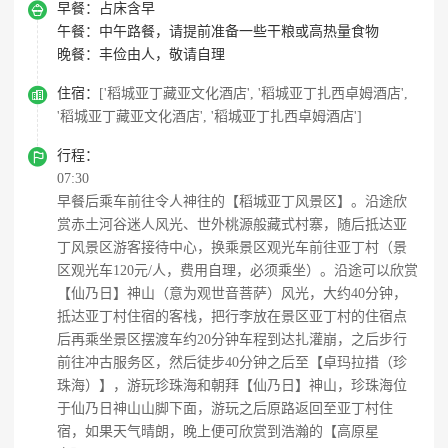

早餐：
占床含早
午餐：
中午路餐，请提前准备一些干粮或高热量食物
晚餐：
丰俭由人，敬请自理

住宿：
['稻城亚丁藏亚文化酒店', '稻城亚丁扎西卓姆酒店',
'稻城亚丁藏亚文化酒店', '稻城亚丁扎西卓姆酒店']

行程：
07:30
早餐后乘车前往令人神往的【稻城亚丁风景区】。沿途欣
赏赤土河谷迷人风光、世外桃源般藏式村寨，随后抵达亚
丁风景区游客接待中心，换乘景区观光车前往亚丁村（景
区观光车120元/人，费用自理，必须乘坐）。沿途可以欣赏
【仙乃日】神山（意为观世音菩萨）风光，大约40分钟，
抵达亚丁村住宿的客栈，把行李放在景区亚丁村的住宿点
后再乘坐景区摆渡车约20分钟车程到达扎灌崩，之后步行
前往冲古服务区，然后徒步40分钟之后至【卓玛拉措（珍
珠海）】，游玩珍珠海和朝拜【仙乃日】神山，珍珠海位
于仙乃日神山山脚下面，游玩之后原路返回至亚丁村住
宿，如果天气晴朗，晚上便可欣赏到浩瀚的【高原星