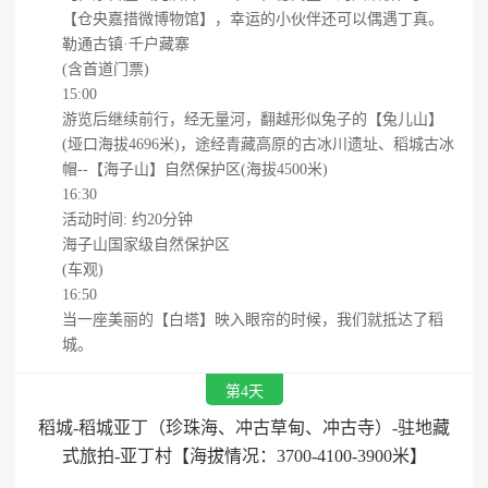
【仓央嘉措微博物馆】，幸运的小伙伴还可以偶遇丁真。
勒通古镇·千户藏寨
(含首道门票)
15:00
游览后继续前行，经无量河，翻越形似兔子的【兔儿山】
(垭口海拔4696米)，途经青藏高原的古冰川遗址、稻城古冰
帽--【海子山】自然保护区(海拔4500米)
16:30
活动时间: 约20分钟
海子山国家级自然保护区
(车观)
16:50
当一座美丽的【白塔】映入眼帘的时候，我们就抵达了稻
城。
第4天
稻城-稻城亚丁（珍珠海、冲古草甸、冲古寺）-驻地藏
式旅拍-亚丁村【海拔情况：3700-4100-3900米】