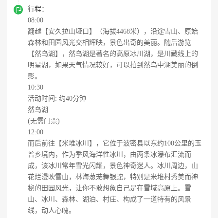

行程：
08:00
翻越【安久拉山垭口】（海拔4468米），沿途雪山、原始
森林和田园风光交相辉映，景色出奇的美丽。随后游览
【然乌湖】，然乌湖是著名的高原冰川湖，是川藏线上的
明星湖，如果天气情况较好，可以拍到然乌中湖美丽的倒
影。
10:30
活动时间: 约40分钟
然乌湖
(无需门票)
12:00
而后前往【米堆冰川】，它位于波密县以东约100公里的玉
普乡境内，作为季风海洋性冰川，由两条冰瀑布汇流而
成，该冰川常年雪光闪耀，景色神奇迷人。冰川周边，山
花烂漫映雪山，林海葱茏舞银蛇，特别是米堆村秀美而神
秘的田园风光，让你不敢想象自己是在雪域高原上。雪
山、冰川、森林、湖泊、村庄、构成了一道特有的风景
线，动人心魄。