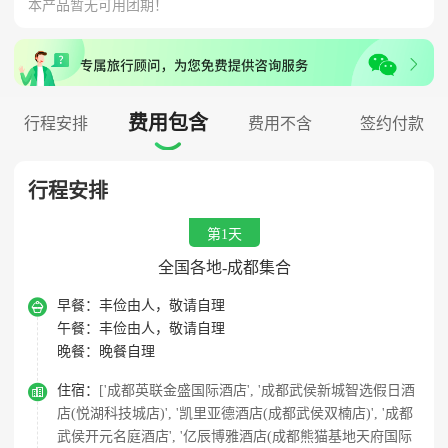
本产品暂无可用团期！
费用包含
行程安排
费用不含
签约付款

行程安排
第1天
全国各地-成都集合

早餐：
丰俭由人，敬请自理
午餐：
丰俭由人，敬请自理
晚餐：
晚餐自理

住宿：
['成都英联金盛国际酒店', '成都武侯新城智选假日酒
店(悦湖科技城店)', '凯里亚德酒店(成都武侯双楠店)', '成都
武侯开元名庭酒店', '亿辰博雅酒店(成都熊猫基地天府国际