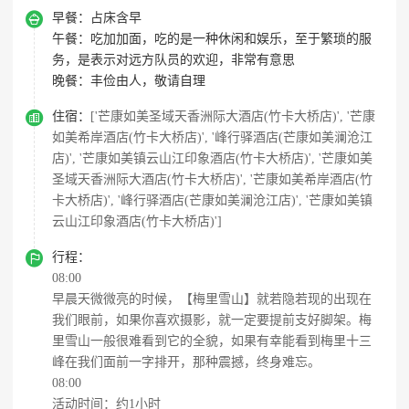

早餐：
占床含早
午餐：
吃加加面，吃的是一种休闲和娱乐，至于繁琐的服
务，是表示对远方队员的欢迎，非常有意思
晚餐：
丰俭由人，敬请自理

住宿：
['芒康如美圣域天香洲际大酒店(竹卡大桥店)', '芒康
如美希岸酒店(竹卡大桥店)', '峰行驿酒店(芒康如美澜沧江
店)', '芒康如美镇云山江印象酒店(竹卡大桥店)', '芒康如美
圣域天香洲际大酒店(竹卡大桥店)', '芒康如美希岸酒店(竹
卡大桥店)', '峰行驿酒店(芒康如美澜沧江店)', '芒康如美镇
云山江印象酒店(竹卡大桥店)']

行程：
08:00
早晨天微微亮的时候，【梅里雪山】就若隐若现的出现在
我们眼前，如果你喜欢摄影，就一定要提前支好脚架。梅
里雪山一般很难看到它的全貌，如果有幸能看到梅里十三
峰在我们面前一字排开，那种震撼，终身难忘。
08:00
活动时间：约1小时