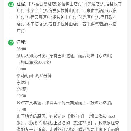

住宿：
['八宿云蔓酒店(多拉神山店)', '时光酒店(八宿县政府
店)', '木子酒店(八宿县多拉神山店)', '西米供氧酒店(八宿
店)', '八宿云蔓酒店(多拉神山店)', '时光酒店(八宿县政府
店)', '木子酒店(八宿县多拉神山店)', '西米供氧酒店(八宿
店)']

行程：
08:00
餐后从如美出发，穿觉巴山隧道，而后翻越【东达山】
（垭口海拔5008米）
10:00
活动时间: 约30分钟
东达山
(车观)
10:30
经过左贡县城，顺着美丽的玉曲河而上，抵达邦达镇。
12:40
由于地势的原因，在邦达的【业拉山】（垭口海拔4658
米），形成了川藏线上著名的【怒江72拐】，也就是经常
说的九十九道弯，走过怒江72拐，看到的是山脚下美丽的