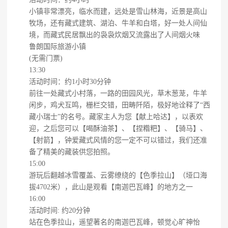
小镇非常漂亮，临水而建，远处是雪山林海，近景是高山
牧场，还有藏式建筑、湖泊、牛羊和白塔，好一处人间仙
境，而藏式民居飘出的袅袅炊烟又流露出了人间烟火味
鲁朗国际旅游小镇
(无需门票)
13:30
活动时间：约1小时30分钟
前往一处藏式小村落，一路的田园风光，草木葱茏，牛羊
闲步，鸡犬互鸣，栅栏交错，田畴阡陌，极好地诠释了“西
藏小瑞士”的名号。藏家主人为您【献上哈达】，以表欢
迎，之后您可以【喝酥油茶】、【捏糌粑】、【骑马】、
【射箭】，钟爱藏式风情的您一定不可以错过，我们还准
备了精美的藏装供您拍照。
15:00
游玩后翻越冰雪覆盖、云雾缭绕的【色季拉山】（垭口海
拔4702米），此山是观看【南迦巴瓦峰】的地方之一
16:00
活动时间: 约20分钟
站在色季拉山，遥望著名的南迦巴瓦峰，顿觉心旷神怡