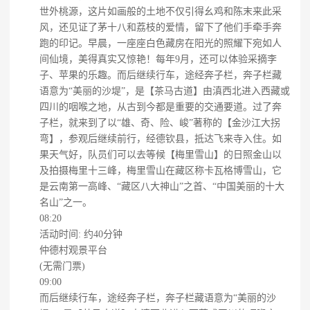
世外桃源，这片如画般的土地不仅引得幺鸡和陈末来此采
风，还见证了茅十八和荔枝的爱情，留下了他们手牵手奔
跑的印记。早晨，一座座白色藏房在阳光的照耀下宛如人
间仙境，美得真实又惊艳！每年9月，还可以体验采摘李
子、苹果的乐趣。而后继续行车，途经奔子栏，奔子栏藏
语意为“美丽的沙堤”，是【茶马古道】由滇西北进入西藏或
四川的咽喉之地，从古到今都是重要的交通要道。过了奔
子栏，就来到了以“雄、奇、险、峻”著称的【金沙江大拐
弯】，参观后继续前行，经德钦县，抵达飞来寺入住。如
果天气好，队员们可以去等候【梅里雪山】的日照金山以
及拍摄梅里十三峰，梅里雪山在藏区称卡瓦格博雪山，它
是云南第一高峰、“藏区八大神山”之首、“中国美丽的十大
名山”之一。
08:20
活动时间: 约40分钟
仲德村观景平台
(无需门票)
09:00
而后继续行车，途经奔子栏，奔子栏藏语意为“美丽的沙