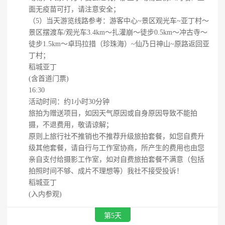
面无疫苗可打，请注意安全；
（5）当天游览线路参考：游客中心~景区观光车~亚丁村～
景区摆渡车/观光车3.4km～扎灌崩～徒步0.5km～冲古寺～
徒步1.5km～卓玛拉措（珍珠海）~仙乃日神山~原路返回亚
丁村；
稻城亚丁
(含首道门票)
16:30
活动时间：约1小时30分钟
旅拍为赠送项目，如因天气原因或自身原因导致不能拍
摄，不退费用，敬请谅解；
原则上旅行社不推销也不推荐升级旅拍套餐，如您自费升
级其他套餐，请自行与工作室协商，所产生的费用也由您
亲自支付给摄影工作室，如对自费旅拍套餐不满意（包括
拍照时间不够、成片不理想等）我社不接受投诉！
稻城亚丁
(入内参观)
第5天