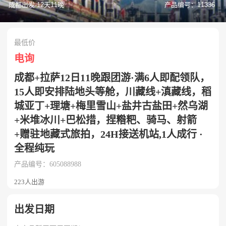
成都出发·12天11晚
产品编号：11336
最低价
电询
成都+拉萨12日11晚跟团游·满6人即配领队，
15人即安排陆地头等舱，川藏线+滇藏线，稻
城亚丁+理塘+梅里雪山+盐井古盐田+然乌湖
+米堆冰川+巴松措，捏糌粑、骑马、射箭
+赠驻地藏式旅拍，24H接送机站,1人成行 ·
全程纯玩
产品编号：605088988
223人出游
出发日期