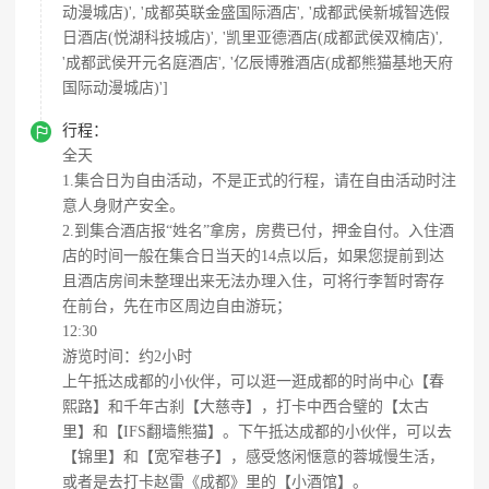
动漫城店)', '成都英联金盛国际酒店', '成都武侯新城智选假
日酒店(悦湖科技城店)', '凯里亚德酒店(成都武侯双楠店)',
'成都武侯开元名庭酒店', '亿辰博雅酒店(成都熊猫基地天府
国际动漫城店)']

行程：
全天
1.集合日为自由活动，不是正式的行程，请在自由活动时注
意人身财产安全。
2.到集合酒店报“姓名”拿房，房费已付，押金自付。入住酒
店的时间一般在集合日当天的14点以后，如果您提前到达
且酒店房间未整理出来无法办理入住，可将行李暂时寄存
在前台，先在市区周边自由游玩；
12:30
游览时间：约2小时
上午抵达成都的小伙伴，可以逛一逛成都的时尚中心【春
熙路】和千年古刹【大慈寺】，打卡中西合璧的【太古
里】和【IFS翻墙熊猫】。下午抵达成都的小伙伴，可以去
【锦里】和【宽窄巷子】，感受悠闲惬意的蓉城慢生活，
或者是去打卡赵雷《成都》里的【小酒馆】。