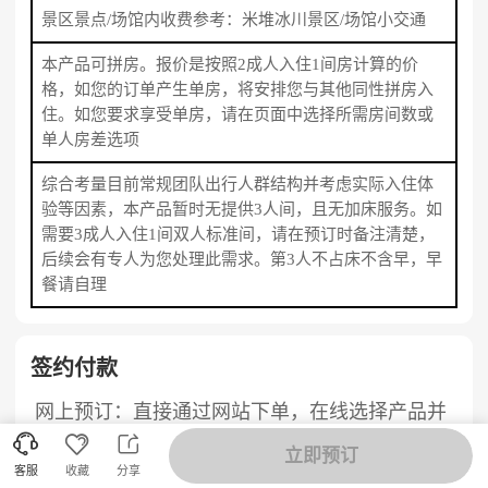
景区景点/场馆内收费参考：米堆冰川景区/场馆小交通
本产品可拼房。报价是按照2成人入住1间房计算的价
格，如您的订单产生单房，将安排您与其他同性拼房入
住。如您要求享受单房，请在页面中选择所需房间数或
单人房差选项
综合考量目前常规团队出行人群结构并考虑实际入住体
验等因素，本产品暂时无提供3人间，且无加床服务。如
需要3成人入住1间双人标准间，请在预订时备注清楚，
后续会有专人为您处理此需求。第3人不占床不含早，早
餐请自理
签约付款
网上预订：直接通过网站下单，在线选择产品并
填写相关信息后，提交订单。



立即预订
在线预订：拨打咨询/预订电话，由客服帮助您完
客服
收藏
分享