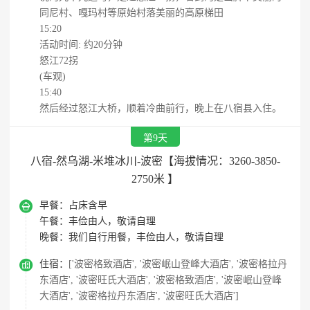
同尼村、嘎玛村等原始村落美丽的高原梯田
15:20
活动时间: 约20分钟
怒江72拐
(车观)
15:40
然后经过怒江大桥，顺着冷曲前行，晚上在八宿县入住。
第9天
八宿-然乌湖-米堆冰川-波密【海拔情况：3260-3850-
2750米 】

早餐：
占床含早
午餐：
丰俭由人，敬请自理
晚餐：
我们自行用餐，丰俭由人，敬请自理

住宿：
['波密格致酒店', '波密岷山登峰大酒店', '波密格拉丹
东酒店', '波密旺氏大酒店', '波密格致酒店', '波密岷山登峰
大酒店', '波密格拉丹东酒店', '波密旺氏大酒店']