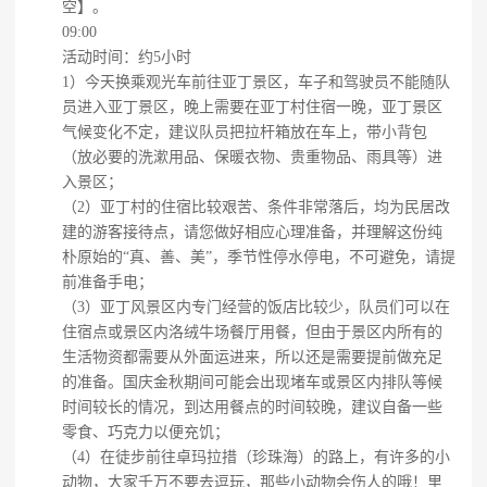
空】。
09:00
活动时间：约5小时
1）今天换乘观光车前往亚丁景区，车子和驾驶员不能随队
员进入亚丁景区，晚上需要在亚丁村住宿一晚，亚丁景区
气候变化不定，建议队员把拉杆箱放在车上，带小背包
（放必要的洗漱用品、保暖衣物、贵重物品、雨具等）进
入景区；
（2）亚丁村的住宿比较艰苦、条件非常落后，均为民居改
建的游客接待点，请您做好相应心理准备，并理解这份纯
朴原始的“真、善、美”，季节性停水停电，不可避免，请提
前准备手电；
（3）亚丁风景区内专门经营的饭店比较少，队员们可以在
住宿点或景区内洛绒牛场餐厅用餐，但由于景区内所有的
生活物资都需要从外面运进来，所以还是需要提前做充足
的准备。国庆金秋期间可能会出现堵车或景区内排队等候
时间较长的情况，到达用餐点的时间较晚，建议自备一些
零食、巧克力以便充饥；
（4）在徒步前往卓玛拉措（珍珠海）的路上，有许多的小
动物，大家千万不要去逗玩，那些小动物会伤人的哦！里