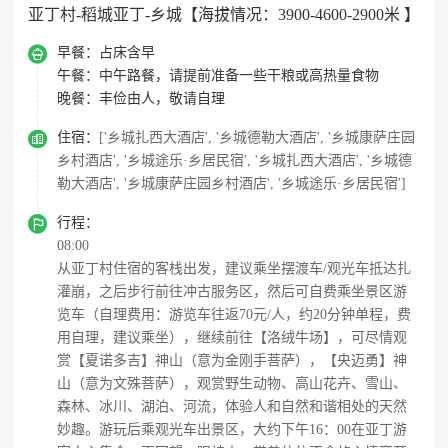
亚丁村-稻城亚丁-乡城【海拔情况：3900-4600-2900米 】

早餐：
占床含早
午餐：
中午路餐，请提前准备一些干粮或高热量食物
晚餐：
丰俭由人，敬请自理

住宿：
['乡城扎西大酒店', '乡城德勒大酒店', '乡城康萨庄园
乡村酒店', '乡城途乐·乡居民宿', '乡城扎西大酒店', '乡城德
勒大酒店', '乡城康萨庄园乡村酒店', '乡城途乐·乡居民宿']

行程：
08:00
从亚丁村住宿的客栈出发，建议乘坐摆渡车/观光车抵达扎
灌崩，之后步行前往冲古服务区，然后可自费乘坐景区游
览车（自理费用：游览车往返70元/人，约20分钟单程，费
用自理，建议乘坐），继续前往【洛绒牛场】，可尽情观
赏【夏诺多吉】神山（意为金刚手菩萨），【央迈勇】神
山（意为文殊菩萨），观赏野生动物、高山花卉、雪山、
森林、冰川、湖泊、河流，体验人和自然和谐相处的天然
妙趣。游玩后乘观光车出景区，大约下午16：00在亚丁游