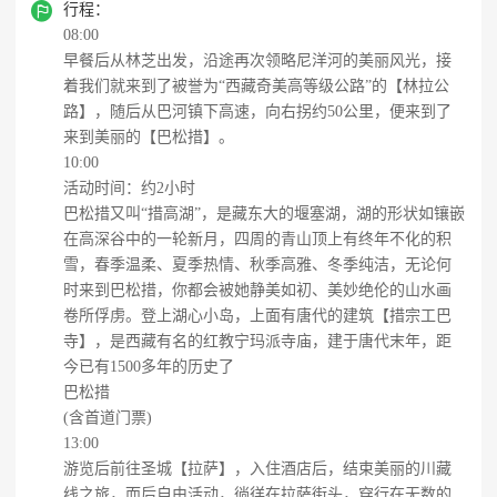

行程：
08:00
早餐后从林芝出发，沿途再次领略尼洋河的美丽风光，接
着我们就来到了被誉为“西藏奇美高等级公路”的【林拉公
路】，随后从巴河镇下高速，向右拐约50公里，便来到了
来到美丽的【巴松措】。
10:00
活动时间：约2小时
巴松措又叫“措高湖”，是藏东大的堰塞湖，湖的形状如镶嵌
在高深谷中的一轮新月，四周的青山顶上有终年不化的积
雪，春季温柔、夏季热情、秋季高雅、冬季纯洁，无论何
时来到巴松措，你都会被她静美如初、美妙绝伦的山水画
卷所俘虏。登上湖心小岛，上面有唐代的建筑【措宗工巴
寺】，是西藏有名的红教宁玛派寺庙，建于唐代末年，距
今已有1500多年的历史了
巴松措
(含首道门票)
13:00
游览后前往圣城【拉萨】，入住酒店后，结束美丽的川藏
线之旅，而后自由活动，徜徉在拉萨街头，穿行在无数的