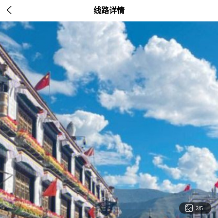

线路详情

2/5