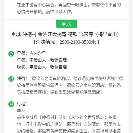
在亚丁游客中心集合。再回望一眼神山，带着依依不舍的
心情离开稻城，前往乡城入住。
第6天
乡城-仲德村-金沙江大拐弯-德钦-飞来寺（梅里雪山）
【海拔情况：2900-2100-3500米 】

早餐：
占床含早
午餐：
丰俭由人，敬请自理
晚餐：
丰俭由人，敬请自理

住宿：
['德钦云之南车盟酒店', '德钦遇见梅里精品客栈', '德
钦梅里沐雪智能供氧酒店', '德钦云之南车盟酒店', '德钦遇
见梅里精品客栈', '德钦梅里沐雪智能供氧酒店']

行程：
08:00
前往乡城县【仲德村】游览《从你的全世界路过》拍摄
地，打卡电影中的广播站。那里有纯白的藏房，那里有五
彩的经幡，那里有黄绿交错的藏乡田园，秀美得可以媲美