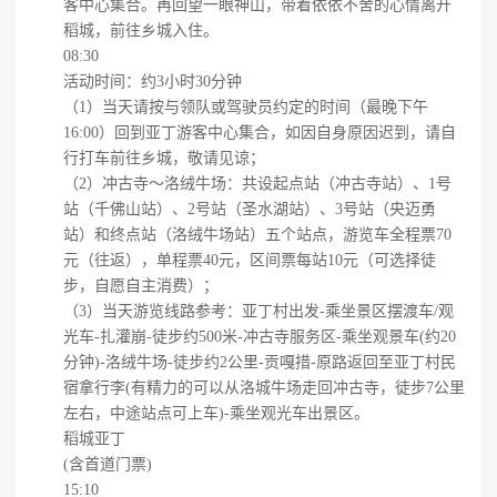
客中心集合。再回望一眼神山，带着依依不舍的心情离开
稻城，前往乡城入住。
08:30
活动时间：约3小时30分钟
（1）当天请按与领队或驾驶员约定的时间（最晚下午
16:00）回到亚丁游客中心集合，如因自身原因迟到，请自
行打车前往乡城，敬请见谅；
（2）冲古寺～洛绒牛场：共设起点站（冲古寺站）、1号
站（千佛山站）、2号站（圣水湖站）、3号站（央迈勇
站）和终点站（洛绒牛场站）五个站点，游览车全程票70
元（往返），单程票40元，区间票每站10元（可选择徒
步，自愿自主消费）；
（3）当天游览线路参考：亚丁村出发-乘坐景区摆渡车/观
光车-扎灌崩-徒步约500米-冲古寺服务区-乘坐观景车(约20
分钟)-洛绒牛场-徒步约2公里-贡嘎措-原路返回至亚丁村民
宿拿行李(有精力的可以从洛城牛场走回冲古寺，徒步7公里
左右，中途站点可上车)-乘坐观光车出景区。
稻城亚丁
(含首道门票)
15:10