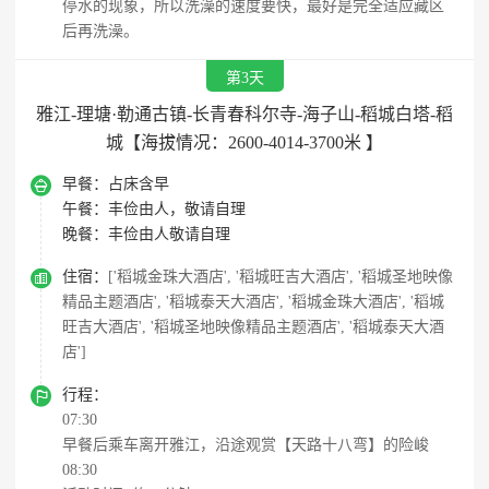
停水的现象，所以洗澡的速度要快，最好是完全适应藏区
后再洗澡。
第3天
雅江-理塘·勒通古镇-长青春科尔寺-海子山-稻城白塔-稻
城【海拔情况：2600-4014-3700米 】

早餐：
占床含早
午餐：
丰俭由人，敬请自理
晚餐：
丰俭由人敬请自理

住宿：
['稻城金珠大酒店', '稻城旺吉大酒店', '稻城圣地映像
精品主题酒店', '稻城泰天大酒店', '稻城金珠大酒店', '稻城
旺吉大酒店', '稻城圣地映像精品主题酒店', '稻城泰天大酒
店']

行程：
07:30
早餐后乘车离开雅江，沿途观赏【天路十八弯】的险峻
08:30