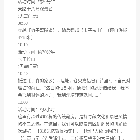
活动时间: 约20分钟
天路十八弯观景台
(无需门票)
08:50
穿越【剪子弯隧道】，随后翻越【卡子拉山】（垭口海拔
4718米）
10:10
活动时间: 约30分钟
卡子拉山
(无需门票)
10:40
抵达【丁真的家乡】--理塘，仓央嘉措曾在诗里写下自己对
理塘的向往：“洁白的仙鹤啊，请把你的翅膀借给我，我不
会飞到很远的地方，我到理塘转转就回......‘’
13:00
活动时间：约2小时
这里有超过4000栋的传统藏房，是探寻藏文化和康巴风情
的不二之选。在这里，我们可以随着景区讲解员的讲解依
次游览：【318记忆微博物馆】、【康巴人微博物馆】、
【仁康古屋（先后降生过十三位德高望重的大活佛）】、