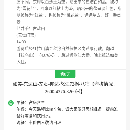
质不同，东岸以白沙土为垫，晒出来的盐洁白如晶，被称
为“雪花盐”，西岸以红粘土为垫，晒出来的盐呈淡红色，所
以被称为“红盐”，也被称为“桃花盐”，远远望去，好一番盛
景
盐井千年古盐田
(无需门票)
14:00
游览后经红拉山滇金丝猴自然保护区向芒康行驶，翻越
【拉乌山】（4376米），后过澜沧江大桥，晚上抵达如美
入住。
第8天
如美-东达山-左贡-邦达-怒江72拐-八宿【海拔情况：
2600-4376-3260米】

早餐：
占床含早
午餐：
今天路程比较辛苦，请大家做好思想准备，提前准
备好零食和饮用水。
晚餐：
丰俭由人敬请自理