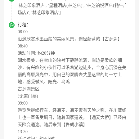
'林芝印象酒店', '星程酒店(林芝店)', '林芝铂悦酒店(牦牛广
场店)', '林芝印象酒店']

行程：
08:00
沿途欣赏水墨画般的美丽风景，途径蔚蓝的【古乡湖】
08:40
活动时间: 约20分钟
湖水很美，在雪山的映衬下静静流淌，岸边是柔软的细
沙，有兴趣的小伙伴可以沿着湖边徒步，全身心沉浸在美
丽的高原风光中，用自己的双脚去丈量这里的每一寸土
地，感受微风、阳光、鸟鸣
古乡湖景区
(无需门票)
09:00
游览后继续行车，经通麦，通麦素有天险之称，在川藏线
上也一直备受瞩目，随着国家建设，【通麦大桥】已经由
天险变通途。随后来到【鲁朗小镇】
13:30
活动时间：约4小时