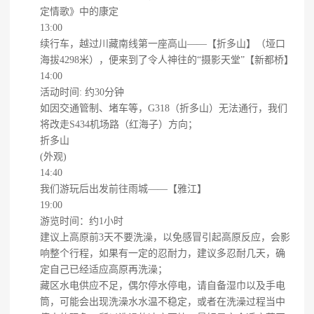
定情歌》中的康定
13:00
续行车，越过川藏南线第一座高山——【折多山】（垭口
海拔4298米），便来到了令人神往的“摄影天堂”【新都桥】
14:00
活动时间: 约30分钟
如因交通管制、堵车等，G318（折多山）无法通行，我们
将改走S434机场路（红海子）方向；
折多山
(外观)
14:40
我们游玩后出发前往雨城——【雅江】
19:00
游览时间：约1小时
建议上高原前3天不要洗澡，以免感冒引起高原反应，会影
响整个行程，如果有一定的忍耐力，建议多忍耐几天，确
定自己已经适应高原再洗澡；
藏区水电供应不足，偶尔停水停电，请自备湿巾以及手电
筒，可能会出现洗澡水水温不稳定，或者在洗澡过程当中