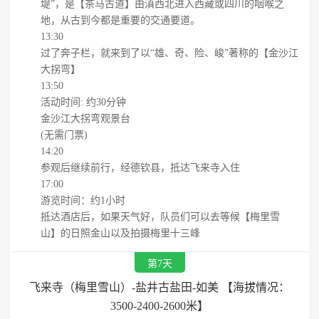
堤”，是【茶马古道】由滇西北进入西藏或四川的咽喉之
地，从古到今都是重要的交通要道。
13:30
过了奔子栏，就来到了以“雄、奇、险、峻”著称的【金沙江
大拐弯】
13:50
活动时间: 约30分钟
金沙江大拐弯观景台
(无需门票)
14:20
参观后继续前行，经德钦县，抵达飞来寺入住
17:00
游览时间：约1小时
抵达酒店后，如果天气好，队员们可以去等候【梅里雪
山】的日照金山以及拍摄梅里十三峰
第7天
飞来寺（梅里雪山）-盐井古盐田-如美 【海拔情况：
3500-2400-2600米】