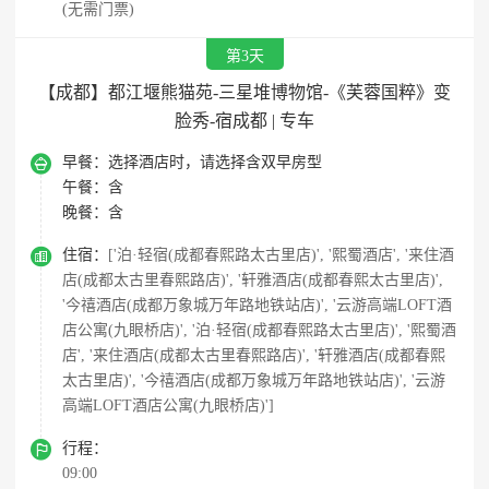
(无需门票)
第3天
【成都】都江堰熊猫苑-三星堆博物馆-《芙蓉国粹》变
脸秀-宿成都 | 专车

早餐：
选择酒店时，请选择含双早房型
午餐：
含
晚餐：
含

住宿：
['泊·轻宿(成都春熙路太古里店)', '熙蜀酒店', '来住酒
店(成都太古里春熙路店)', '轩雅酒店(成都春熙太古里店)',
'今禧酒店(成都万象城万年路地铁站店)', '云游高端LOFT酒
店公寓(九眼桥店)', '泊·轻宿(成都春熙路太古里店)', '熙蜀酒
店', '来住酒店(成都太古里春熙路店)', '轩雅酒店(成都春熙
太古里店)', '今禧酒店(成都万象城万年路地铁站店)', '云游
高端LOFT酒店公寓(九眼桥店)']

行程：
09:00