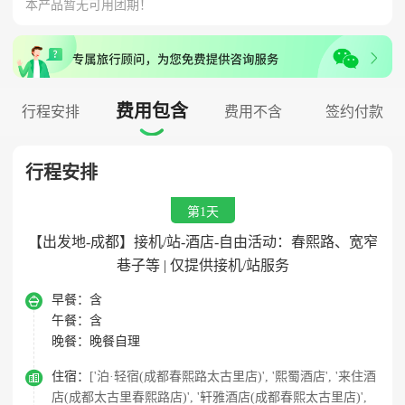
本产品暂无可用团期！
费用包含
行程安排
费用不含
签约付款

行程安排
第1天
【出发地-成都】接机/站-酒店-自由活动：春熙路、宽窄
巷子等 | 仅提供接机/站服务

早餐：
含
午餐：
含
晚餐：
晚餐自理

住宿：
['泊·轻宿(成都春熙路太古里店)', '熙蜀酒店', '来住酒
店(成都太古里春熙路店)', '轩雅酒店(成都春熙太古里店)',