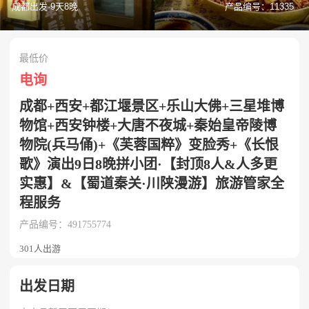
成都出发·9天8晚
产品编号：11335
最低价
电询
成都+西安+都江堰景区+乐山大佛+三星堆博
物馆+西安钟楼+大唐不夜城+秦始皇帝陵博
物院(兵马俑)+《芙蓉国粹》变脸秀+《长恨
歌》演出9日8晚拼小团·【封顶8人&人多更
实惠】&【蜀道秦关·川陕漫游】旅游管家全
程服务
产品编号：491755774
301人出游
出发日期