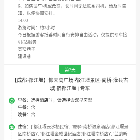
6、如遇误车/机或改签，长时间无法联系司机，请及时告
知，以便协调安排。
14:00
游览时间：约3小时
今日根据游客抵蓉时间自行安排自由活动，仅提供专车接
机/站服务
宽窄巷子
建设巷
第2天
【成都-都江堰】仰天窝广场-都江堰景区-南桥-灌县古
城-宿都江堰 | 专车

早餐：
选择酒店时，请选择含双早房型
午餐：
含
晚餐：
含

住宿：
['都江堰云水栖民宿', '原驿·南桥温泉酒店(都江堰景
区南桥店)', '都江堰金威世纪酒店(都江堰南桥店)', '兰鸥昕