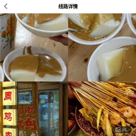

线路详情

2/5