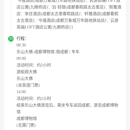
'今禧酒店(成都万象城万年路地铁站店)', '云游高端LOFT酒
店公寓(九眼桥店)', '泊·轻宿(成都春熙路太古里店)', '熙蜀酒
店', '来住酒店(成都太古里春熙路店)', '轩雅酒店(成都春熙
太古里店)', '今禧酒店(成都万象城万年路地铁站店)', '云游
高端LOFT酒店公寓(九眼桥店)']

行程：
08:30
乐山大佛-成都博物馆-宿成都 | 专车
09:00
活动时间：约2小时
游船观大佛
乐山大佛
(含首道门票)
14:00
活动时间：约2小时
结束乐山大佛游览后，乘坐专车返回成都，游览成都博物
馆
成都博物馆
(无需门票)