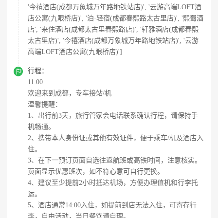
'今禧酒店(成都万象城万年路地铁站店)', '云游高端LOFT酒
店公寓(九眼桥店)', '泊·轻宿(成都春熙路太古里店)', '熙蜀酒
店', '来住酒店(成都太古里春熙路店)', '轩雅酒店(成都春熙
太古里店)', '今禧酒店(成都万象城万年路地铁站店)', '云游
高端LOFT酒店公寓(九眼桥店)']

行程：
11:00
欢迎来到成都，专车接站/机
温馨提醒：
1、出行前3天，旅行管家会电话联系确认行程，请保持手
机畅通。
2、携带本人身份证或其他有效证件，便于乘车/机及酒店入
住。
3、在下一预订页面自选往返航班或高铁时间，注意核实。
页面显示优惠班次，如不符心意可自行更换。
4、建议至少提前2小时抵达机场，方便办理值机和行李托
运。
5、酒店通常14:00入住，如提前到店无法入住，可寄存行
李，自由活动，当日餐饮请自理。