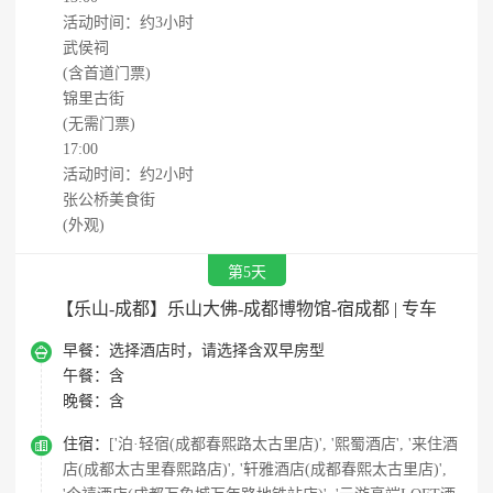
活动时间：约3小时
武侯祠
(含首道门票)
锦里古街
(无需门票)
17:00
活动时间：约2小时
张公桥美食街
(外观)
第5天
【乐山-成都】乐山大佛-成都博物馆-宿成都 | 专车

早餐：
选择酒店时，请选择含双早房型
午餐：
含
晚餐：
含

住宿：
['泊·轻宿(成都春熙路太古里店)', '熙蜀酒店', '来住酒
店(成都太古里春熙路店)', '轩雅酒店(成都春熙太古里店)',