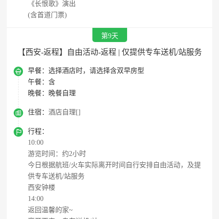
《长恨歌》演出
(含首道门票)
第9天
【西安-返程】自由活动-返程 | 仅提供专车送机/站服务

早餐：
选择酒店时，请选择含双早房型
午餐：
含
晚餐：
晚餐自理

住宿：
酒店自理[]

行程：
10:00
游览时间：约2小时
今日根据航班/火车实际离开时间自行安排自由活动，及提
供专车送机/站服务
西安钟楼
14:00
返回温馨的家~