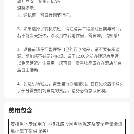
离开西安，专车送机/站
温馨提示：
1、送机前，可自行调节行程。
2、如果选择了转机航班，请注意第二段航班日期与时间，
若不能当天抵达，涉及到中转地住宿，需自理，请知悉！
3、返程前请仔细整理好自己的行李物品，请不要有所遗
漏，增加您不必要的麻烦。请于12:00之前办理退房手续，
以免因延迟产生费用，您可将非贵重物品寄存在酒店前台
后自由活动
4、到达机场站后，需要自行办理登机。若在免税店中购买
了部分需要机场自提的货品，请务必留意取货噢。
费用包含
安排当地专属用车（特殊路段因当地规定及安全考量会派
遣小型车提供服务）