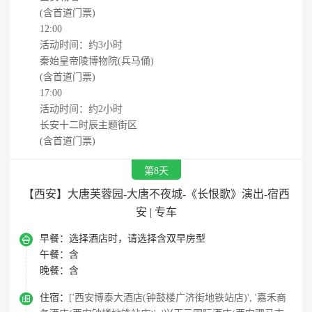
(含首道门票)
12:00
活动时间：约3小时
秦始皇帝陵博物院(兵马俑)
(含首道门票)
17:00
活动时间：约2小时
长安十二时辰主题街区
(含首道门票)
第8天
【西安】大唐芙蓉园-大唐不夜城-《长恨歌》演出-宿西
安 | 专车

早餐：
选择酒店时，请选择含双早房型
午餐：
含
晚餐：
含

住宿：
['西安博泰大酒店(钟鼓楼广济街地铁站店)', '嘉禾商