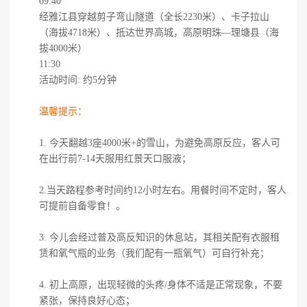
09:40
经雅江县穿越剪子弯山隧道（全长2230米）、卡子拉山
（海拔4718米）、抵达世界高城，高原明珠—理塘县（海
拔4000米）
11:30
活动时间: 约5分钟
温馨提示：
1. 今天翻越3座4000米+的雪山，为避免高原反应，客人可
在出行前7-14天服用红景天口服液；
2.当天路程参考时间约12小时左右。用餐时间不定时，客人
可提前自备零食！。
3. 今儿会经过普及高反知识的休息站，其相关配有衣服租
赁和氧气瓶的业务（我们配有一瓶氧气）可自行补充；
4. 初上高原，出现轻微的头疼/身体不适是正常现象，不要
紧张，保持良好心态；