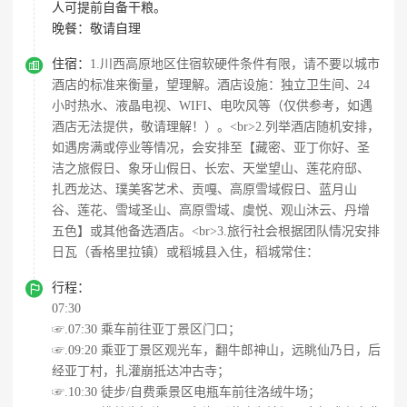
人可提前自备干粮。
晚餐：
敬请自理

住宿：
1.川西高原地区住宿软硬件条件有限，请不要以城市
酒店的标准来衡量，望理解。酒店设施：独立卫生间、24
小时热水、液晶电视、WIFI、电吹风等（仅供参考，如遇
酒店无法提供，敬请理解！）。<br>2.列举酒店随机安排，
如遇房满或停业等情况，会安排至【藏密、亚丁你好、圣
洁之旅假日、象牙山假日、长宏、天堂望山、莲花府邸、
扎西龙达、璞美客艺术、贡嘎、高原雪域假日、蓝月山
谷、莲花、雪域圣山、高原雪域、虞悦、观山沐云、丹增
五色】或其他备选酒店。<br>3.旅行社会根据团队情况安排
日瓦（香格里拉镇）或稻城县入住，稻城常住：

行程：
07:30
☞.07:30 乘车前往亚丁景区门口；
☞.09:20 乘亚丁景区观光车，翻牛郎神山，远眺仙乃日，后
经亚丁村，扎灌崩抵达冲古寺；
☞.10:30 徒步/自费乘景区电瓶车前往洛绒牛场；