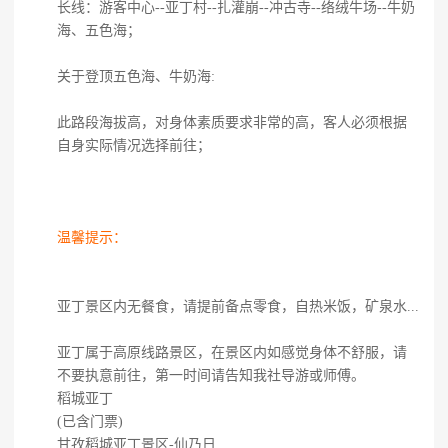
长线：游客中心--亚丁村--扎灌崩--冲古寺--络绒牛场--牛奶
海、五色海；
关于登顶五色海、牛奶海:
此路段海拔高，对身体素质要求非常的高，客人必须根据
自身实际情况选择前往；
温馨提示：
亚丁景区内无餐食，请提前备点零食，自热米饭，矿泉水...
亚丁属于高原线路景区，在景区内如感觉身体不舒服，请
不要执意前往，第一时间请告知我社导游或师傅。
稻城亚丁
(已含门票)
甘孜稻城亚丁景区-仙乃日