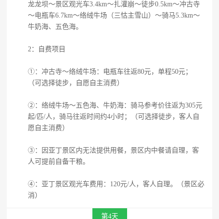
龙龙坝～景区观光车3.4km～扎灌崩～徒步0.5km～冲古寺
～电瓶车6.7km～络绒牛场（三怙主雪山）～骑马5.3km～
牛奶海、五色海。
2：自费项目
①：冲古寺～络绒牛场：电瓶车往返80元，单程50元；
（可选择徒步，自愿自主消费）
②：络绒牛场～五色海、牛奶海：骑马参考价往返为305元
起/匹/人，骑马往返时间约4小时；（可选择徒步，客人自
愿自主消费）
③：因亚丁景区内无法提供用餐，景区内中餐请自理，客
人可提前自备干粮。
④：亚丁景区观光车费用：120元/人，客人自理。（景区必
消）
第4天