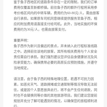
鉴于鱼子西地区的道路条件存在一定的限制，我们的订单
费用仅覆盖至新都桥镇。前往鱼子西的额外行程将采用参
考价格区间内的中转车辆，费用约为60-80元/人，需由旅客
自行承担。如果原车司机同意继续提供服务至鱼子西，相
应的附加费用请直接支付给司机。此外，当地实施的环保
费用约为30元/人，也需由旅客支付。
重要声明：
鱼子西作为新兴且偏远的景点，并未纳入此行程标准线路
之中。选择前往该地的旅客，其所有相关费用与个人安全
责任需自行承担。我们强烈建议您评估自身健康状况及风
险承受能力，确保携带必要的高原反应预防措施，并遵守
当地规定。
请注意，由于鱼子西的特殊地理位置，若遇不可抗力因
素，如恶劣天气、道路拥堵或交通管制等情况导致无法前
往，或是因个人意愿放弃此行，将不会产生任何退款，同
时也不会替换同等价值的其他旅游项目。我们建议您提前
规划并充分了解可能遇到的情况，以确保您的旅程顺利进
行。