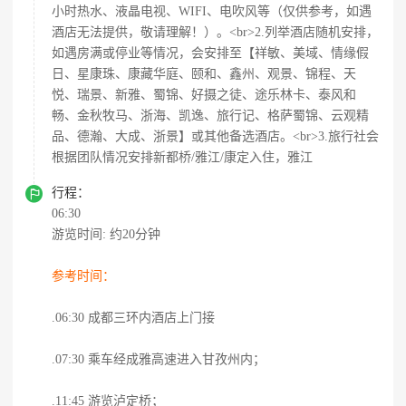
小时热水、液晶电视、WIFI、电吹风等（仅供参考，如遇
酒店无法提供，敬请理解！）。<br>2.列举酒店随机安排，
如遇房满或停业等情况，会安排至【祥敏、美域、情缘假
日、星康珠、康藏华庭、颐和、鑫州、观景、锦程、天
悦、瑞景、新雅、蜀锦、好摄之徒、途乐林卡、泰风和
畅、金秋牧马、浙海、凯逸、旅行记、格萨蜀锦、云观精
品、德瀚、大成、浙景】或其他备选酒店。<br>3.旅行社会
根据团队情况安排新都桥/雅江/康定入住，雅江

行程：
06:30
游览时间: 约20分钟
参考时间：
.06:30 成都三环内酒店上门接
.07:30 乘车经成雅高速进入甘孜州内；
.11:45 游览泸定桥；