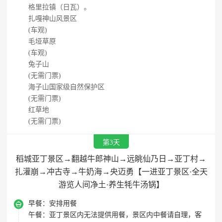
格里拉镇（日瓦）。
扎嘎神山风景区
(车观)
毛垭草原
(车观)
兔子山
(无需门票)
海子山国家级自然保护区
(无需门票)
红草地
(无需门票)
第3天
稻城亚丁景区→翻越牛郎神山→远眺仙乃日→亚丁村→
扎灌崩→冲古寺→牛奶海→央迈勇【一进亚丁景区·全天
游览人间净土·养生牦牛汤锅】

早餐：
安排用餐
午餐：
亚丁景区内无法提供用餐，景区内中餐请自理，客