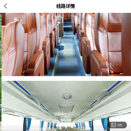

线路详情

2/5