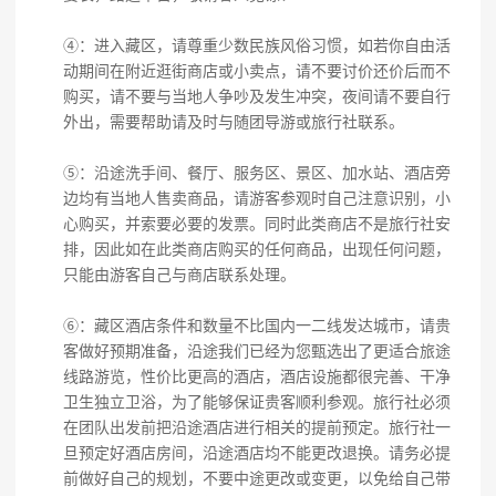
④：进入藏区，请尊重少数民族风俗习惯，如若你自由活
动期间在附近逛街商店或小卖点，请不要讨价还价后而不
购买，请不要与当地人争吵及发生冲突，夜间请不要自行
外出，需要帮助请及时与随团导游或旅行社联系。
⑤：沿途洗手间、餐厅、服务区、景区、加水站、酒店旁
边均有当地人售卖商品，请游客参观时自己注意识别，小
心购买，并索要必要的发票。同时此类商店不是旅行社安
排，因此如在此类商店购买的任何商品，出现任何问题，
只能由游客自己与商店联系处理。
⑥：藏区酒店条件和数量不比国内一二线发达城市，请贵
客做好预期准备，沿途我们已经为您甄选出了更适合旅途
线路游览，性价比更高的酒店，酒店设施都很完善、干净
卫生独立卫浴，为了能够保证贵客顺利参观。旅行社必须
在团队出发前把沿途酒店进行相关的提前预定。旅行社一
旦预定好酒店房间，沿途酒店均不能更改退换。请务必提
前做好自己的规划，不要中途更改或变更，以免给自己带