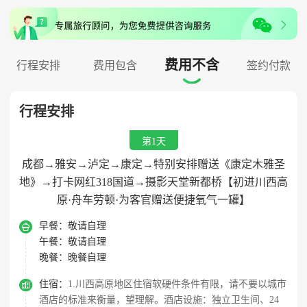
费用不含
行程安排
费用包含
签约付款

行程安排
第1天
成都→雅安→泸定→康定→特别安排赠送《康定木雅圣
地》→打卡网红318国道→摄影天堂新都桥【初进川西高
原·舟车劳顿·为客官赠送便捷氧气一罐】

早餐：
敬请自理
午餐：
敬请自理
晚餐：
晚餐自理

住宿：
1.川西高原地区住宿软硬件条件有限，请不要以城市
酒店的标准来衡量，望理解。酒店设施：独立卫生间、24