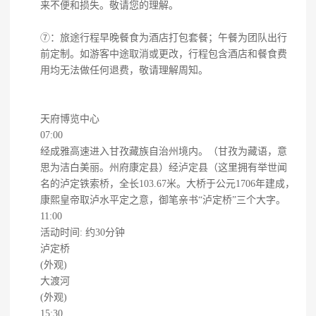
来不便和损失。敬请您的理解。
⑦：旅途行程早晚餐食为酒店打包套餐；午餐为团队出行
前定制。如游客中途取消或更改，行程包含酒店和餐食费
用均无法做任何退费，敬请理解周知。
天府博览中心
07:00
经成雅高速进入甘孜藏族自治州境内。（甘孜为藏语，意
思为洁白美丽。州府康定县）经泸定县（这里拥有举世闻
名的泸定铁索桥，全长103.67米。大桥于公元1706年建成，
康熙皇帝取泸水平定之意，御笔亲书“泸定桥”三个大字。
11:00
活动时间: 约30分钟
泸定桥
(外观)
大渡河
(外观)
15:30