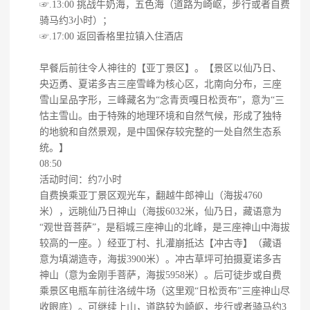
☞.13:00 挑战牛奶海，五色海（道路为崎岖，步行或者自费
骑马约3小时）；
☞.17:00 返回香格里拉镇入住酒店
早餐后前往令人神往的【亚丁景区】。【景区以仙乃日、
央迈勇、夏诺多吉三座雪峰为核心区，北南向分布，三座
雪山呈品字形，三峰藏名为“念青贡嘎日松贡布”，意为“三
怙主雪山。由于特殊的地理环境和自然气候，形成了独特
的地貌和自然景观，是中国保存较完整的一处自然生态系
统。】
08:50
活动时间：约7小时
自费换乘亚丁景区观光车，翻越牛郎神山（海拔4760
米），远眺仙乃日神山（海拔6032米，仙乃日，藏语意为
“观世音菩萨”，是稻城三座神山的北峰，是三座神山中海拔
较高的一座。）经亚丁村、扎灌崩抵达【冲古寺】（藏语
意为填湖造寺，海拔3900米）。冲古草坪可拍摄夏诺多吉
神山（意为金刚手菩萨，海拔5958米）。后可徒步或自费
乘景区电瓶车前往洛绒牛场（这里观“日松贡布”三座神山尽
收眼底）。可继续上山，道路较为崎岖，步行或者骑马约3