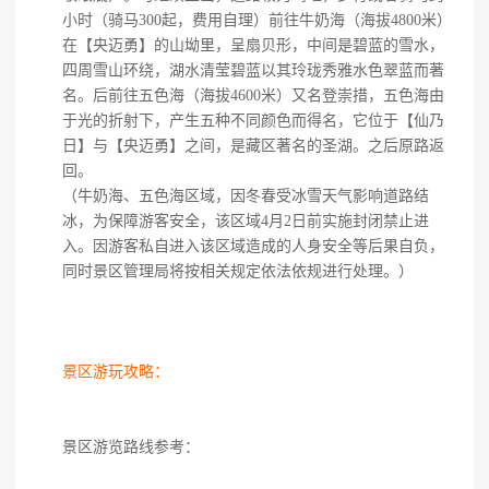
小时（骑马300起，费用自理）前往牛奶海（海拔4800米）
在【央迈勇】的山坳里，呈扇贝形，中间是碧蓝的雪水，
四周雪山环绕，湖水清莹碧蓝以其玲珑秀雅水色翠蓝而著
名。后前往五色海（海拔4600米）又名登崇措，五色海由
于光的折射下，产生五种不同颜色而得名，它位于【仙乃
日】与【央迈勇】之间，是藏区著名的圣湖。之后原路返
回。
（牛奶海、五色海区域，因冬春受冰雪天气影响道路结
冰，为保障游客安全，该区域4月2日前实施封闭禁止进
入。因游客私自进入该区域造成的人身安全等后果自负，
同时景区管理局将按相关规定依法依规进行处理。）
景区游玩攻略：
景区游览路线参考：