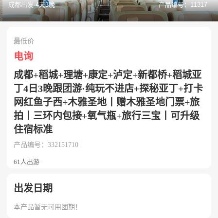
成都出发·4天3晚
产品编号：11317
最低价
电询
成都+稻城+理塘+康定+泸定+新都桥+稻城亚
丁4日3晚跟团游·纯玩不进店+探秘亚丁+打卡
网红鱼子西+木雅圣地丨赠木雅圣地门票+旅
拍丨三环内包接+氧气瓶+旅行三宝丨可升级
住宿标准
产品编号：332151710
61人出游
出发日期
本产品暂无可用团期！