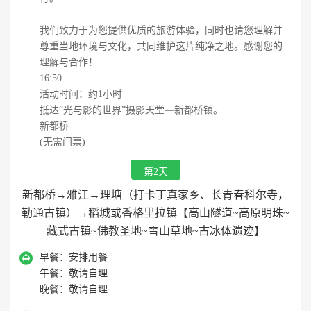
我们致力于为您提供优质的旅游体验，同时也请您理解并
尊重当地环境与文化，共同维护这片纯净之地。感谢您的
理解与合作！
16:50
活动时间：约1小时
抵达“光与影的世界”摄影天堂—新都桥镇。
新都桥
(无需门票)
第2天
新都桥→雅江→理塘（打卡丁真家乡、长青春科尔寺，
勒通古镇）→稻城或香格里拉镇【高山隧道~高原明珠~
藏式古镇~佛教圣地~雪山草地~古冰体遗迹】

早餐：
安排用餐
午餐：
敬请自理
晚餐：
敬请自理