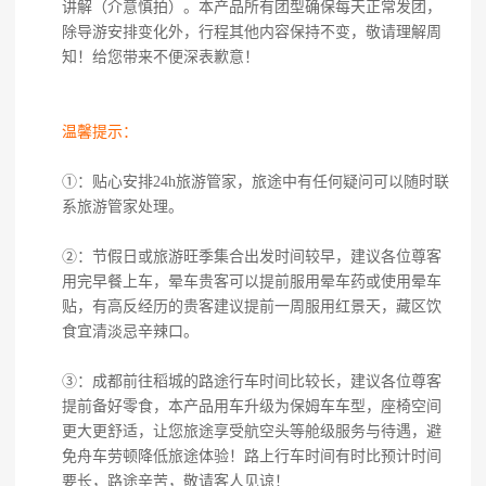
讲解（介意慎拍）。本产品所有团型确保每天正常发团，
除导游安排变化外，行程其他内容保持不变，敬请理解周
知！给您带来不便深表歉意！
温馨提示：
①：贴心安排24h旅游管家，旅途中有任何疑问可以随时联
系旅游管家处理。
②：节假日或旅游旺季集合出发时间较早，建议各位尊客
用完早餐上车，晕车贵客可以提前服用晕车药或使用晕车
贴，有高反经历的贵客建议提前一周服用红景天，藏区饮
食宜清淡忌辛辣口。
③：成都前往稻城的路途行车时间比较长，建议各位尊客
提前备好零食，本产品用车升级为保姆车车型，座椅空间
更大更舒适，让您旅途享受航空头等舱级服务与待遇，避
免舟车劳顿降低旅途体验！路上行车时间有时比预计时间
要长，路途辛苦，敬请客人见谅！