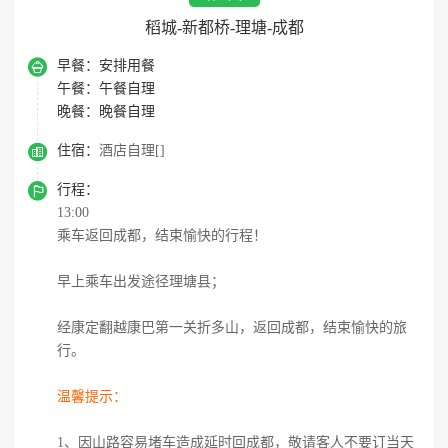
稻城-新都桥-理塘-成都

早餐：
安排用餐
午餐：
午餐自理
晚餐：
晚餐自理

住宿：
酒店自理[]

行程：
13:00
乘车返回成都，结束愉快的行程！
早上乘车出发途径理塘县；
经康定翻越康巴第一关折多山，返回成都，结束愉快的旅
行。
温馨提示：
1、因山路容易堵车造成延时回成都，敬请客人不要订当天