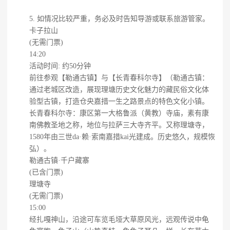
5. 如情况比较严重，务必及时告知导游或联系旅游管家。
卡子拉山
(无需门票)
14:20
活动时间: 约50分钟
前往参观【勒通古镇】与【长青春科尔寺】（勒通古镇：
通过老城区改造，展现理塘历史文化魅力的藏民俗文化体
验型古镇，打造仓央嘉措一生之路景点的特色文化小镇。
长青春科尔寺：康区第一大格鲁派（黄教）寺庙，素有康
南佛教圣地之称，地位与拉萨三大寺齐平。又称理塘寺，
1580年由三世da·赖·索南嘉措kai光建成。历史悠久，规模恢
弘）。
勒通古镇·千户藏寨
(已含门票)
理塘寺
(无需门票)
15:00
经扎嘎神山，沿途可车览毛垭大草原风光，远观传说中龟