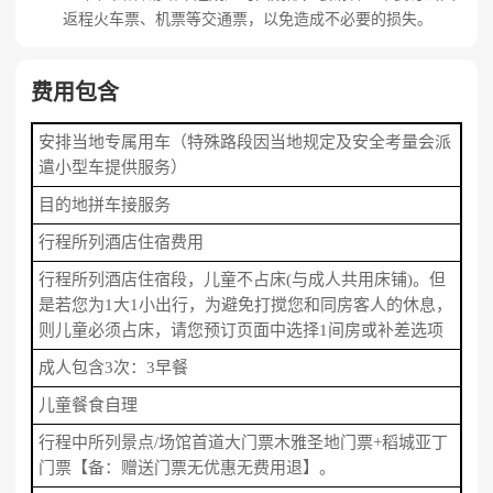
返程火车票、机票等交通票，以免造成不必要的损失。
费用包含
安排当地专属用车（特殊路段因当地规定及安全考量会派
遣小型车提供服务）
目的地拼车接服务
行程所列酒店住宿费用
行程所列酒店住宿段，儿童不占床(与成人共用床铺)。但
是若您为1大1小出行，为避免打搅您和同房客人的休息，
则儿童必须占床，请您预订页面中选择1间房或补差选项
成人包含3次：3早餐
儿童餐食自理
行程中所列景点/场馆首道大门票木雅圣地门票+稻城亚丁
门票【备：赠送门票无优惠无费用退】。