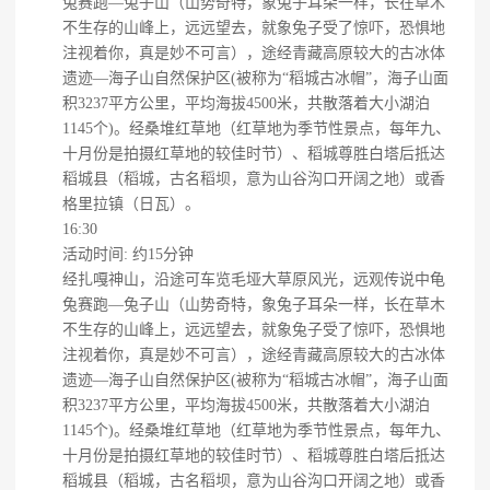
兔赛跑—兔子山（山势奇特，象兔子耳朵一样，长在草木
不生存的山峰上，远远望去，就象兔子受了惊吓，恐惧地
注视着你，真是妙不可言），途经青藏高原较大的古冰体
遗迹—海子山自然保护区(被称为“稻城古冰帽”，海子山面
积3237平方公里，平均海拔4500米，共散落着大小湖泊
1145个)。经桑堆红草地（红草地为季节性景点，每年九、
十月份是拍摄红草地的较佳时节）、稻城尊胜白塔后抵达
稻城县（稻城，古名稻坝，意为山谷沟口开阔之地）或香
格里拉镇（日瓦）。
16:30
活动时间: 约15分钟
经扎嘎神山，沿途可车览毛垭大草原风光，远观传说中龟
兔赛跑—兔子山（山势奇特，象兔子耳朵一样，长在草木
不生存的山峰上，远远望去，就象兔子受了惊吓，恐惧地
注视着你，真是妙不可言），途经青藏高原较大的古冰体
遗迹—海子山自然保护区(被称为“稻城古冰帽”，海子山面
积3237平方公里，平均海拔4500米，共散落着大小湖泊
1145个)。经桑堆红草地（红草地为季节性景点，每年九、
十月份是拍摄红草地的较佳时节）、稻城尊胜白塔后抵达
稻城县（稻城，古名稻坝，意为山谷沟口开阔之地）或香