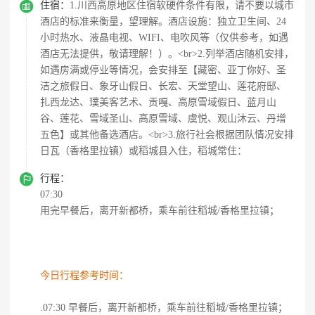

住宿：
1.川西高原地区住宿软硬件条件有限，请不要以城市
酒店的标准来衡量，望理解。酒店设施：独立卫生间、24
小时热水、液晶电视、WIFI、电吹风等（仅供参考，如遇
酒店无法提供，敬请理解！）。<br>2.列举酒店随机安排，
如遇房满或停业等情况，会安排至【藏密、亚丁你好、圣
洁之旅假日、象牙山假日、长宏、天堂望山、莲花府邸、
扎西龙达、璞美客艺术、贡嘎、高原雪域假日、蓝月山
谷、莲花、雪域圣山、高原雪域、虞悦、观山沐云、丹增
五色】或其他备选酒店。<br>3.旅行社会根据团队情况安排
日瓦（香格里拉镇）或稻城县入住，稻城常住：

行程：
07:30
用完早餐后，离开新都桥，乘车前往稻城/香格里拉镇；
今日行程参考时间：
.07:30 早餐后，离开新都桥，乘车前往稻城/香格里拉镇；