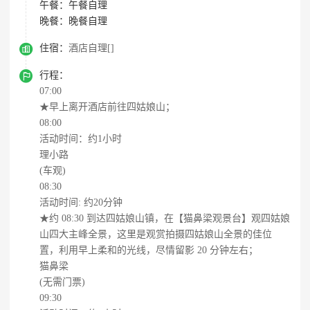
午餐：
午餐自理
晚餐：
晚餐自理

住宿：
酒店自理[]

行程：
07:00
★早上离开酒店前往四姑娘山；
08:00
活动时间：约1小时
理小路
(车观)
08:30
活动时间: 约20分钟
★约 08:30 到达四姑娘山镇，在【猫鼻梁观景台】观四姑娘
山四大主峰全景，这里是观赏拍摄四姑娘山全景的佳位
置，利用早上柔和的光线，尽情留影 20 分钟左右；
猫鼻梁
(无需门票)
09:30