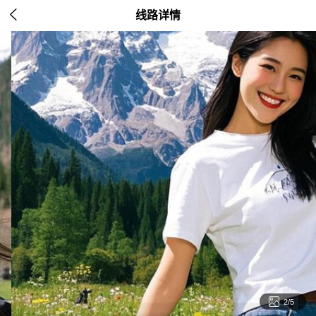

线路详情

2/5