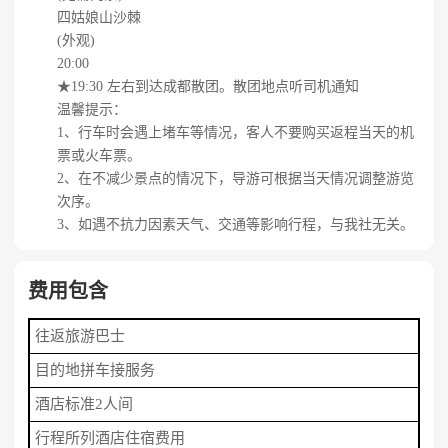
四姑娘山沙棘
(外观)
20:00
★19:30 左右到达成都散团。散团地点听司机通知
温馨提示：
1、行车时会遇上堵车等情况，客人不要购买返程当天的机
票或火车票。
2、在不减少景点的情况下，导游可根据当天情况调整游览
次序。
3、如遇不抗力因素天气、交通等影响行程，与我社无关。
费用包含
往返旅游巴士
目的地拼车接服务
酒店标准2人间
行程所列酒店住宿费用