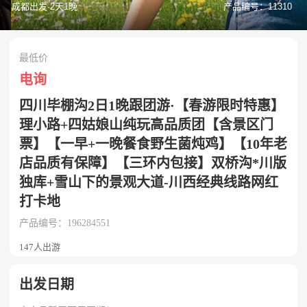
成都出发·2天1晚
产品编号：11310
最低价
电询
四川毕棚沟2日1晚跟团游·【春游限时特惠】
理小路+四姑娘山纯玩高品质团【含景区门
票】【一早+一晚餐食野生菌炖鸡】【10年老
店品质有保障】【三环内包接】双桥沟*川版
独库+雪山下的景观大道-川西经典线路网红
打卡地
产品编号：196284551
147人出游
出发日期