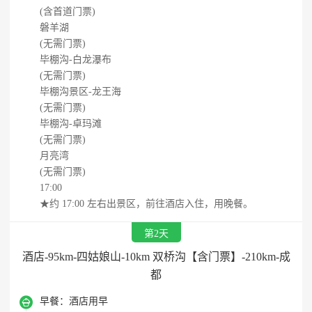
(含首道门票)
磐羊湖
(无需门票)
毕棚沟-白龙瀑布
(无需门票)
毕棚沟景区-龙王海
(无需门票)
毕棚沟-卓玛滩
(无需门票)
月亮湾
(无需门票)
17:00
★约 17:00 左右出景区，前往酒店入住，用晚餐。
第2天
酒店-95km-四姑娘山-10km 双桥沟【含门票】-210km-成
都

早餐：
酒店用早