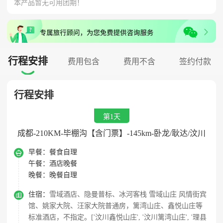
本产品暂无可用团期！
行程安排
费用包含
费用不含
签约付款

行程安排
第1天
成都-210KM-毕棚沟【含门票】-145km-卧龙/耿达/汶川

早餐：
餐食自理
午餐：
酒店晚餐
晚餐：
晚餐自理

住宿：
雪域酒店、隐曼普标、冰河客栈 雪域山庄 风情街宾
馆、姚家大院、汪家大院普通房，篱湾山庄、鑫悦山庄等
标准酒店，不指定。['汶川鑫悦山庄', '汶川篱湾山庄', '理县