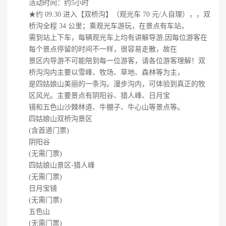
活动时间：约5小时
★约 09:30 进入【双桥沟】（观光车 70 元/人自理），，双
桥沟全程 34 公里；乘观光车游玩，在景点有车站，
需到站上下车，每辆观光车上均有讲解导游,因每位游客在
每个景点停留的时间不一样，很容易走散，故在
景区内导游不可能陪到每一位游客，请各位游客理解！双
桥沟沟内主要以雪峰、牧场、草地、森林等为主，
是四姑娘山美丽的一条沟。漫步沟内，可体验到真正的牧
区风光。主要景点有阴阳谷、猎人峰、日月宝
镜和五色山沙棘林道、牛棚子、牛心山等景点等。
四姑娘山双桥沟景区
(含首道门票)
阴阳谷
(无需门票)
四姑娘山景区-猎人峰
(无需门票)
日月宝镜
(无需门票)
五色山
(无需门票)