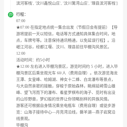
滨河客栈', '汶川鑫悦山庄', '汶川篱湾山庄', '理县滨河客栈']

行程：
07:00
★07:00 在指定地点统一集合出发（节假日会有提前）【导
游将提前一天以短信，电话等方式通知具体集合时间，地
点，车牌号等。注意保持通讯畅通，以免延误行程】。沿
岷江河谷，经都江堰、汶川、理县前往毕棚沟风景区。
12:00
活动时间：约5小时
★12:00 左右进入毕棚沟景区，游览时间约 5 小时，进入毕
棚沟景区后乘坐观光车 60/人（费用自理）。依次游览海龙
王潭、女皇峰、哈姆湖、神女十二蜂、白龙瀑布等景点，
与大自然亲密的接触，穿梭于原始森林，眺绵延崎雪山雄
峰、望飞泻而下的瀑布、看星罗棋布的海子、觅时有出没
的山珍野兽，梦幻般的世界让你领略别样的异族风情。
游客还可根据自身情况乘坐电瓶车（费用自理）或徒步游
览：山海子接待中心—月亮湾沿线，磐羊湖—燕子岩窝沿
线景观。
毕棚沟