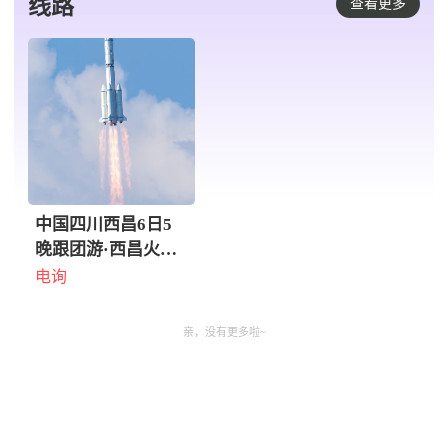
线路
查看更多
中国四川西昌6日5
晚跟团游·西昌火箭
发射熊猫亲子6日研
电询
学游【现场超近观看
火箭发射+大熊猫义
亲，没有更多啦~
工+探索古蜀文明三
星堆+三星堆考古研
学+川剧变脸表演
+成都CITY