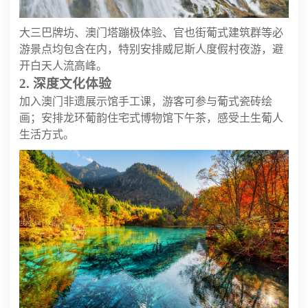
大三巴牌坊、澳门塔蹦极体验、官也街葡式建筑群等必
游景点均包含在内，特别安排威尼斯人度假村夜游，避
开白天人流高峰。
2. 深度文化体验
加入澳门非遗展示馆手工课，游客可参与葡式瓷砖绘
画；安排龙环葡韵住宅式博物馆下午茶，感受土生葡人
生活方式。