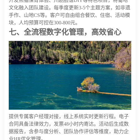
开发熊猫保育体验、川剧脸谱DIY等特色项目，将蜀地
文化融入团队建设。每季度更新3-5个主题方案，如非遗
手作、山地CS等。客户可自由组合餐饮、住宿、活动模
块，人均预算可控在300-800元。
七、全流程数字化管理，高效省心
提供专属客户经理对接，线上系统实时更新行程。电子
合同具备法律效力，发票48小时内寄达。活动后生成数
据报告，含参与度分析、团队协作评估等维度，助力企
业HR优化管理。