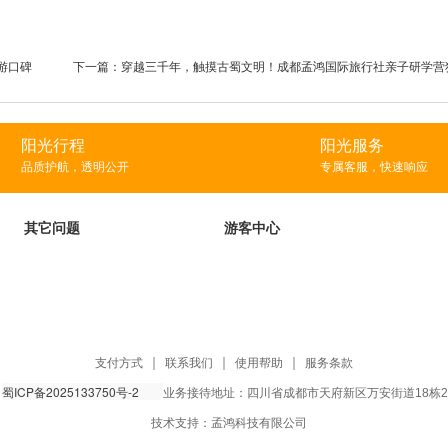
游口碑
下一篇：
穿越三千年，触摸古蜀文明！成都孟鸿国际旅行社亲子研学营
阳光行程
阳光服务
品质护航，透明公开
专属客服，快速响应
其它问题
游客中心
支付方式
联系我们
使用帮助
服务条款
蜀ICP备2025133750号-2
：
业务接待地址：四川省成都市天府新区万安街道18栋29
技术支持：孟鸿科技有限公司