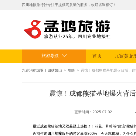
​四川地接旅行社专注于提供高质量的服务，欢迎咨询预订！
拥有专业地接团队和丰富旅游资源。
定制贴心行程，让您的旅途省心舒适，畅享四川美景。电话：199812
旅游导航
首页
九寨黄龙
九寨沟稻城亚丁四姑娘山
>
攻略
> 震惊！成都熊猫基地爆火背后，
震惊！成都熊猫基地爆火背后
更新时间：2025-07-02
最近成都熊猫基地又双叒叕上热搜了！花花、和叶等"顶流"熊猫
近期咨询
四川地接
服务的游客暴涨300%！今天就揭秘，为什么