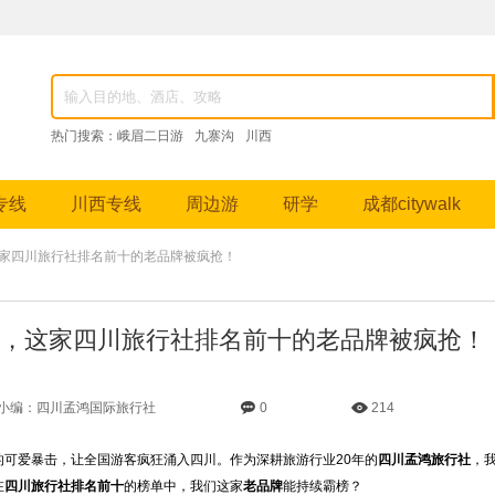
82976，成都跟团游、九寨沟纯玩团、峨眉山深度游、稻城亚丁摄影之旅等特色线路。
热门搜索：
峨眉二日游
九寨沟
川西
专线
川西专线
周边游
研学
成都citywalk
这家四川旅行社排名前十的老品牌被疯抢！
，这家四川旅行社排名前十的老品牌被疯抢！
小编：四川孟鸿国际旅行社
0
214
的可爱暴击，让全国游客疯狂涌入四川。作为深耕旅游行业20年的
四川孟鸿旅行社
，
在
四川旅行社排名前十
的榜单中，我们这家
老品牌
能持续霸榜？