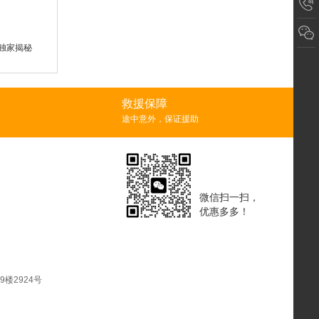
独家揭秘
救援保障
途中意外，保证援助
微信扫一扫，
优惠多多！
楼2924号