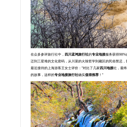
在众多参评旅行社中，
四川孟鸿旅行社
的
专业地接
服务获得98
迁到三星堆的文化密码，从川菜的火辣哲学到藏区的民俗禁忌，
最近接待的上海游客王女士评价："对比了几家
四川地接
社，最终
的故事，这样的
专业地接旅行社
确实
值得推荐
！"