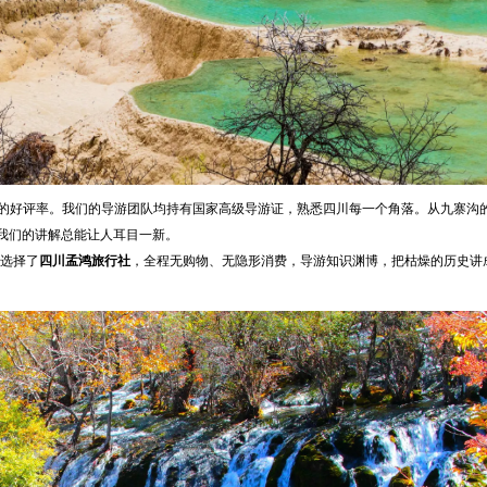
%的好评率。我们的导游团队均持有国家高级导游证，熟悉四川每一个角落。从九寨沟
我们的讲解总能让人耳目一新。
选择了
四川孟鸿旅行社
，全程无购物、无隐形消费，导游知识渊博，把枯燥的历史讲