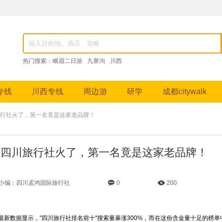
82976，成都跟团游、九寨沟纯玩团、峨眉山深度游、稻城亚丁摄影之旅等特色线路。
热门搜索：
峨眉二日游
九寨沟
川西
专线
川西专线
周边游
研学
成都citywalk
旅行社火了，第一名竟是这家老品牌！
家四川旅行社火了，第一名竟是这家老品牌！
小编：四川孟鸿国际旅行社
0
200
新数据显示，"四川旅行社排名前十"搜索量暴涨300%，而在这份含金量十足的榜单