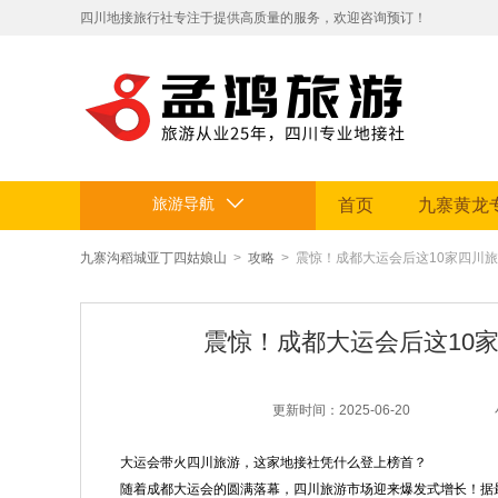
​四川地接旅行社专注于提供高质量的服务，欢迎咨询预订！
拥有专业地接团队和丰富旅游资源。
定制贴心行程，让您的旅途省心舒适，畅享四川美景。电话：199812
旅游导航
首页
九寨黄龙
九寨沟稻城亚丁四姑娘山
>
攻略
> 震惊！成都大运会后这10家四川
震惊！成都大运会后这10
更新时间：2025-06-20
大运会带火四川旅游，这家地接社凭什么登上榜首？
随着成都大运会的圆满落幕，四川旅游市场迎来爆发式增长！据最