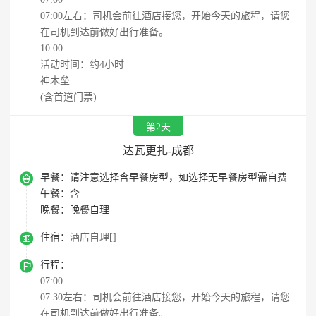
07:00左右：司机会前往酒店接您，开始今天的旅程，请您
在司机到达前做好出⾏准备。
10:00
活动时间：约4小时
神木垒
(含首道门票)
第2天
达瓦更扎-成都

早餐：
请注意选择含早餐房型，如选择无早餐房型需自费
午餐：
含
晚餐：
晚餐自理

住宿：
酒店自理[]

行程：
07:00
07:30左右：司机会前往酒店接您，开始今天的旅程，请您
在司机到达前做好出⾏准备。