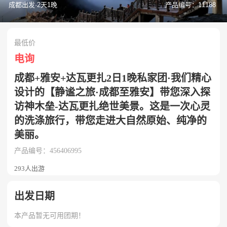
成都出发·2天1晚
产品编号：11188
最低价
电询
成都+雅安+达瓦更扎2日1晚私家团·我们精心
设计的【静谧之旅·成都至雅安】带您深入探
访神木垒-达瓦更扎绝世美景。这是一次心灵
的洗涤旅行，带您走进大自然原始、纯净的
美丽。
产品编号：456406995
293人出游
出发日期
本产品暂无可用团期！