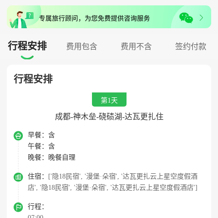
行程安排
费用包含
费用不含
签约付款

行程安排
第1天
成都-神木垒-硗碛湖-达瓦更扎住

早餐：
含
午餐：
含
晚餐：
晚餐自理

住宿：
['隐18民宿', '漫堡·朵宿', '达瓦更扎云上星空度假酒
店', '隐18民宿', '漫堡·朵宿', '达瓦更扎云上星空度假酒店']

行程：
07:00