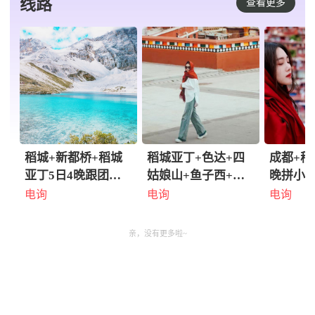
线路
查看更多
稻城+新都桥+稻城
稻城亚丁+色达+四
成都+稻
亚丁5日4晚跟团游·8
姑娘山+鱼子西+成
晚拼小团
人/20人·1+2排保姆
都8日7晚私家团
众升级
电询
电询
电询
车·赠全景门票·赠藏
·『咨询客服享优惠·
精选5-
服旅拍·AD线赠晚会
专车专导·随团无人
（1+1
亲，没有更多啦~
·赠特色餐·氧气三宝
机+单反旅拍』门票
服妆造
·A线20人团稻城四
观光车全含·赠【藏
+精修+
姑娘山·B线20人团
装写真/骑马/下午茶
车）+稻
稻城墨石鱼子西·C
+户外座椅/天幕】
+全程精